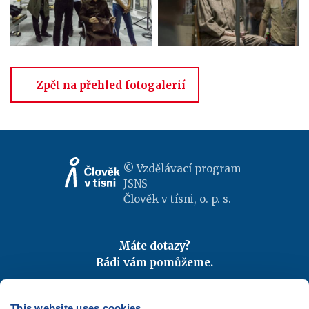
Zpět na přehled fotogalerií
© Vzdělávací program
JSNS
Člověk v tísni, o. p. s.
Máte dotazy?
Rádi vám pomůžeme.
Kontaktujte nás
|
FAQ
Odebírejte newslettery
This website uses cookies