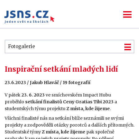
Fotogalerie
Inspirační setkání mladých lidí
23.6.2023 / Jakub Hlaváč / 19 fotografií
V pátek
23. 6. 2023
ve smíchovském Impact Hubu
proběhlo
setkání finalistů Ceny Gratias Tibi 2023
a
studentských týmu projektu
Z místa, kde žijeme
.
Všichni finalisté nás na setkání blíže seznámili se svými
projekty a zodpověděli otázky porotců a dalších přítomných.
Studentské týmy
Z místa, kde žijeme
pak společně
probraly, kam se jejich projety posunuly. Po sdílení