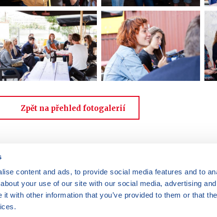
Zpět na přehled fotogalerií
s
ise content and ads, to provide social media features and to anal
Máte dotazy?
Kontaktujte nás
|
FAQ
about your use of our site with our social media, advertising and
Rádi vám pomůžeme.
Odebírejte
t with other information that you’ve provided to them or that the
newslettery
ices.