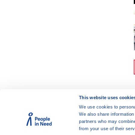
This website uses cookie
We use cookies to personal
© Vzdělávací program JSNS
We also share information 
Člověk v tísni, o. p. s.
partners who may combine i
from your use of their serv