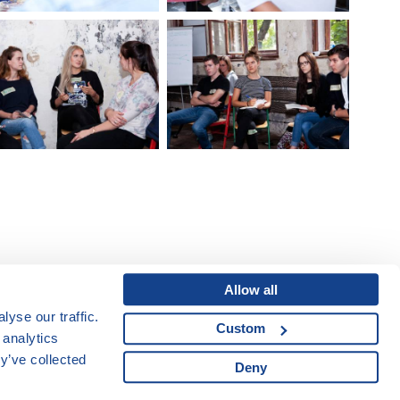
Allow all
yse our traffic.
Custom
Mapa webu
|
Kariéra
 analytics
Osobní údaje
|
y’ve collected
Deny
Cookies