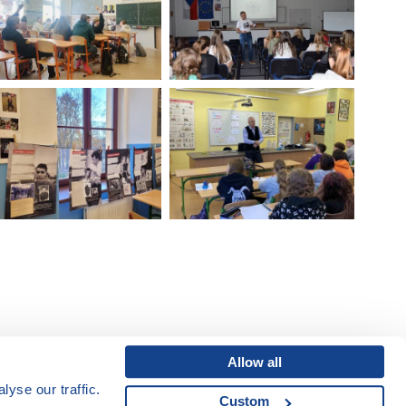
Allow all
yse our traffic.
Custom
Mapa webu
|
Kariéra