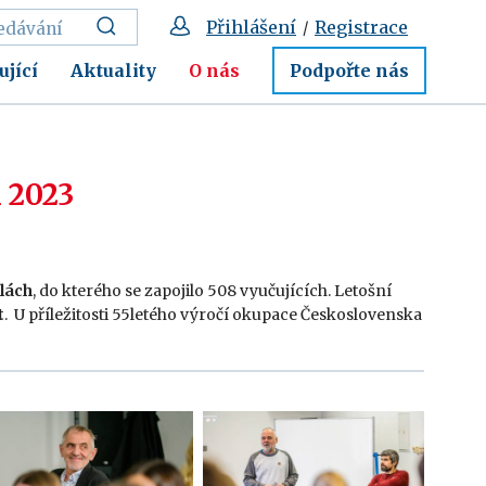
Přihlášení
Registrace
/
ující
Aktuality
O nás
Podpořte nás
 2023
lách
, do kterého se zapojilo 508 vyučujících. Letošní
t
. U příležitosti 55letého výročí okupace Československa