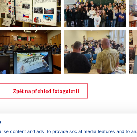
Zpět na přehled fotogalerií
s
ise content and ads, to provide social media features and to anal
Máte dotazy?
Kontaktujte nás
|
FAQ