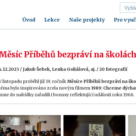
Úvod
Lekce
Naše projekty
Pro vyuč
Měsíc Příběhů bezpráví na školách
4.12.2023 / Jakub Šebek, Lenka Goliášová, aj. / 20 fotografií
V listopadu proběhl již 19. ročník
Měsíce Příběhů bezpráví na ško
téma bylo inspirováno zcela novým filmem
1989: Chceme dýcha
jsme do nabídky zařadili i bonusy reflektující události roku 1968.