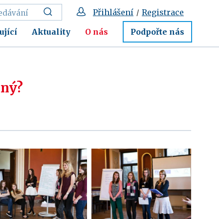
Přihlášení
Registrace
/
ující
Aktuality
O nás
Podpořte nás
iný?