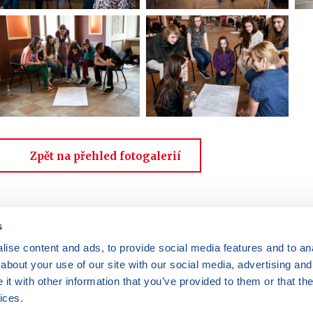
Zpět na přehled fotogalerií
s
ise content and ads, to provide social media features and to anal
Máte dotazy?
Kontaktujte nás
|
FAQ
about your use of our site with our social media, advertising and
Rádi vám pomůžeme.
Odebírejte
t with other information that you’ve provided to them or that the
newslettery
ices.