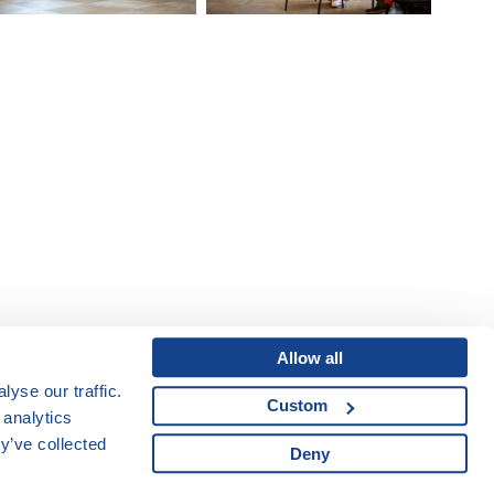
Allow all
yse our traffic.
Custom
Mapa webu
|
Kariéra
 analytics
Osobní údaje
|
y’ve collected
Deny
Cookies