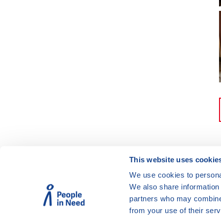
This website uses cookie
We use cookies to personal
© Vzdělávací program JSNS
We also share information 
Člověk v tísni, o. p. s.
partners who may combine i
from your use of their serv