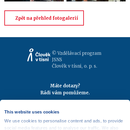
Zpět na přehled fotogalerií
© Vzdělávací program
JSNS
Člověk v tísni, o. p. s.
Máte dotazy?
Rádi vám pomůžeme.
Kontaktujte nás
|
FAQ
Odebírejte newslettery
This website uses cookies
We use cookies to personalise content and ads, to provide
Mapa webu
|
Kariéra
social media features and to analyse our traffic. We also
Osobní údaje
|
Cookies