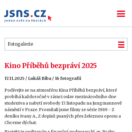
Fotogalerie
Kino Příběhů bezpráví 2025
17.11.2025 / Lukáš Bíba / 16 fotografií
Podívejte se na atmosféru Kina Příběhů bezpráví, které
probíhá každoročně v rámci oslav mezinárodního dne
studentva a nabytí svobody 17. listopadu na Jungmannově
náměstí v Praze. Promítali jsme filmy ze série 1989 - Z
deníku Ivany A., Z dopisů psaných přes železnou oponu a
Chceme dýchat.
Projekt je realizován s finanční podporou hl. m. Prahy.