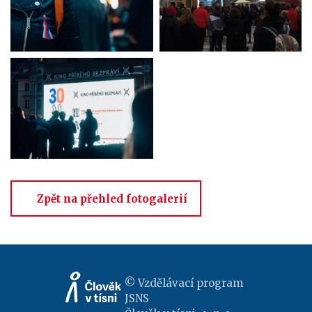
Zpět na přehled fotogalerií
© Vzdělávací program
JSNS