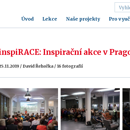
Úvod
Lekce
Naše projekty
Pro vyuč
inspiRACE: Inspirační akce v Prag
25.11.2019 / David Řehořka / 16 fotografií