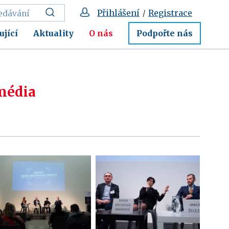
Přihlášení
Registrace
/
ující
Aktuality
O nás
Podpořte nás
média