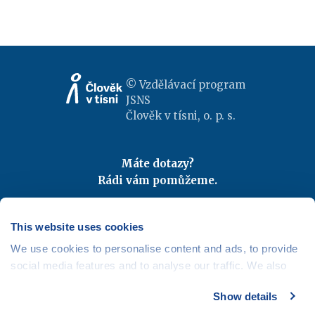
© Vzdělávací program
JSNS
Člověk v tísni, o. p. s.
Máte dotazy?
Rádi vám pomůžeme.
Kontaktujte nás
|
FAQ
Odebírejte newslettery
This website uses cookies
We use cookies to personalise content and ads, to provide
Mapa webu
|
Kariéra
social media features and to analyse our traffic. We also
Osobní údaje
|
Cookies
share information about your use of our site with our social
Show details
media, advertising and analytics partners who may