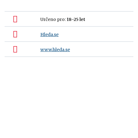
Určeno pro:
18–25 let
Hleda.se
www.hleda.se