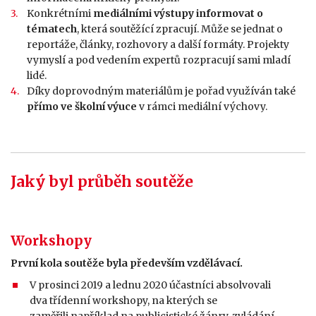
Konkrétními
mediálními výstupy informovat o
tématech
, která soutěžící zpracují. Může se jednat o
reportáže, články, rozhovory a další formáty. Projekty
vymyslí a pod vedením expertů rozpracují sami mladí
lidé.
Díky doprovodným materiálům je pořad využíván také
přímo ve školní výuce
v rámci mediální výchovy.
Jaký byl průběh soutěže
Workshopy
První kola soutěže byla především vzdělávací.
V prosinci 2019 a lednu 2020 účastníci absolvovali
dva třídenní workshopy, na kterých se
zaměřili například na publicistické žánry, zvládání