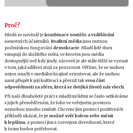
Proč?
Hledá se novinář je
kombinace soutěže a vzdělávání
Prosím
povolte marketingové cookies
pro zobrazení okna
samotných účastníků.
Kvalitní média
jsou nutnou
YouTube.
podmínkou fungování
demokracie
. Mladí lidé dnes
vstupují do složitého světa, ve kterém jsou média
dostupnější než kdy jindy, zároveň je ale stále těžší se vyznat
v tom, jaká sdělení stojí za pozornost. Věříme, že se mohou
nejen naučit v mediální krajině orientovat, ale že mohou
sami přispět k její kultivaci a převzít tak
svou část
odpovědnosti za sféru, která se dotýká životů nás všech
.
Při naší dlouholeté práci s mladými lidmi se často setkáváme
s jejich přesvědčením, že toho ve veřejném prostoru
nemohou mnoho změnit. Chceme jim pomocí pozitivních
příkladů ukázat, že
je možné svět kolem sebe měnit
k lepšímu
, a pomoci jim s rozvojem dovedností, které
k tomu budou potřebovat.