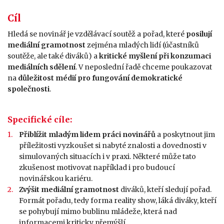
Cíl
Hledá se novinář je vzdělávací soutěž a pořad, které
posilují
mediální gramotnost
zejména mladých lidí (účastníků
soutěže, ale také diváků) a
kritické myšlení při konzumaci
mediálních sdělení
. V neposlední řadě chceme poukazovat
na
důležitost médií pro fungování demokratické
společnosti
.
Specifické cíle:
Přiblížit mladým lidem práci novinářů
a poskytnout jim
příležitosti vyzkoušet si nabyté znalosti a dovednosti v
simulovaných situacích i v praxi. Některé může tato
zkušenost motivovat například i pro budoucí
novinářskou kariéru.
Zvýšit mediální gramotnost
diváků, kteří sledují pořad.
Formát pořadu, tedy forma reality show, láká diváky, kteří
se pohybují mimo bublinu mládeže, která nad
informacemi kriticky přemýšlí.