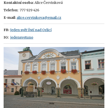
Kontaktní osoba:
Alice Červinková
Telefon:
777 929 426
E-mail:
alice.cervinkova@email.cz
FB:
Jeden svět Ústí nad Orlicí
IG:
jedensvetuno