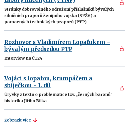
tábory nucených (VTNP)
Stránky dobrovolného sdružení příslušníků bývalých
silničních praporů ženijního vojska (SPŽV) a
pomocných technických praporů (PTP)
Rozhovor s Vladimírem Lopaťukem -
bývalým předsedou PTP
Interview na ČT24
Vojáci s lopatou, krumpáčem a
sbíječkou - 1. díl
Úryvky z textu o problematice tzv. „černých baronů"
historika Jiřího Bílka
Zobrazit více