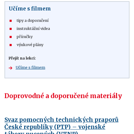
Učíme s filmem
tipy a doporučení
instruktážní videa
příručky
výukové plány
Přejít na lekci:
Učíme s filmem
Doprovodné a doporučené materiály
Svaz pomocných technických praporů
České republiky (PTP) – vojenské