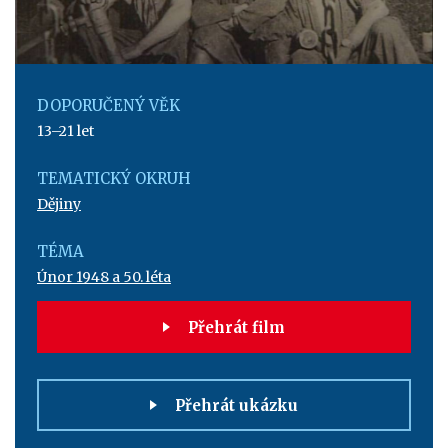
DOPORUČENÝ VĚK
13–21 let
TEMATICKÝ OKRUH
Dějiny
TÉMA
Únor 1948 a 50. léta
Přehrát film
Přehrát ukázku