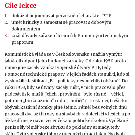
Cíle lekce
dokázat pojmenovat perzekuční charakter PTP
umět kriticky a samostatně pracovat s dobovým
dokumentem
znát důvody zařazení branců k Pomocným technickým
praporům
Komunistická vláda se v Československu snažila vymýtit
jakýkoli odpor i jeho budoucí zárodky. Od roku 1950 proto
mimo jiné začaly vznikat vojenské útvary PTP, tedy
Pomocné technické prapory. V jejich řadách stanuli ti, kdo si
vysloužili klasifikaci „E – politicky nespolehliví občané“. Do
roku 1953, kdy se útvary začaly rušit, v nich pracovalo přes
padesát tisíc mužů. Jejich „provinění“ bylo různé – věřící,
potomci „buržoazních“ rodin, „buřiči“ či trestanci, ti všichni
obývali kasární domky plné štěnic. Téměř bez volných dnů
pracovali dva až tři roky na stavbách, v dolech či v lesích a po
těžké dřině je navíc večer čekalo politické školení. Vydělané
peníze šly téměř beze zbytku do pokladny armády, tedy
státu. Tyto vojenské tábory nucených prací tak měly dvojí