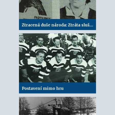
Ztracená duše národa: Ztráta slušnosti
Postavení mimo hru