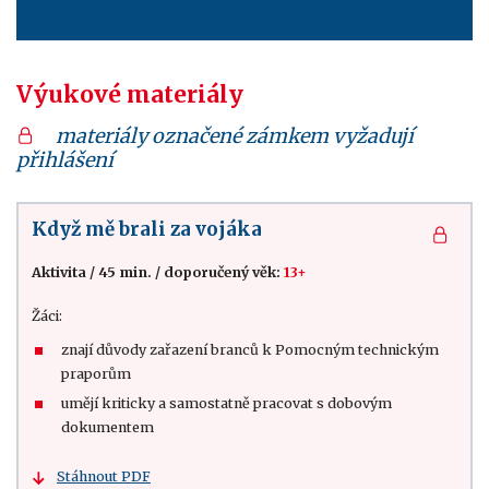
Výukové materiály
materiály označené zámkem vyžadují
přihlášení
Když mě brali za vojáka
Aktivita
/
45 min.
/
doporučený věk:
13+
Žáci:
znají důvody zařazení branců k Pomocným technickým
praporům
umějí kriticky a samostatně pracovat s dobovým
dokumentem
Stáhnout PDF