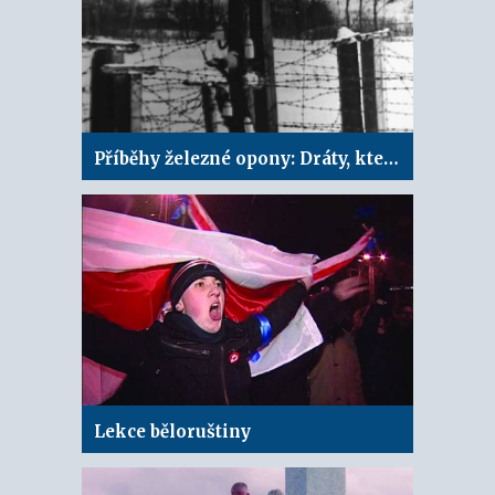
Příběhy železné opony: Dráty, které zabíjely
Lekce běloruštiny