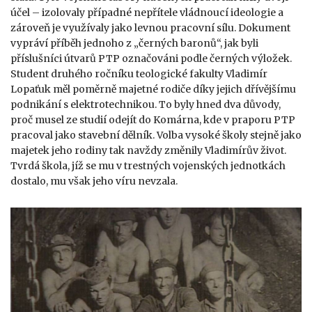
účel – izolovaly případné nepřítele vládnoucí ideologie a
zároveň je využívaly jako levnou pracovní sílu. Dokument
vypráví příběh jednoho z „černých baronů“, jak byli
příslušníci útvarů PTP označováni podle černých výložek.
Student druhého ročníku teologické fakulty Vladimír
Lopaťuk měl poměrně majetné rodiče díky jejich dřívějšímu
podnikání s elektrotechnikou. To byly hned dva důvody,
proč musel ze studií odejít do Komárna, kde v praporu PTP
pracoval jako stavební dělník. Volba vysoké školy stejně jako
majetek jeho rodiny tak navždy změnily Vladimírův život.
Tvrdá škola, jíž se mu v trestných vojenských jednotkách
dostalo, mu však jeho víru nevzala.