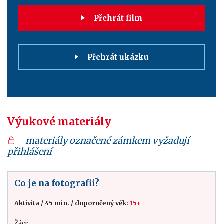
Přehrát film
Přehrát ukázku
Výukové materiály
materiály označené zámkem vyžadují
přihlášení
Co je na fotografii?
Aktivita
/
45 min.
/
doporučený věk:
15+
Žáci: