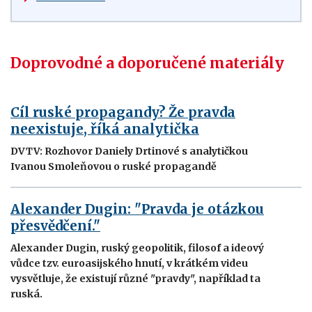
Doprovodné a doporučené materiály
Cíl ruské propagandy? Že pravda
neexistuje, říká analytička
DVTV: Rozhovor Daniely Drtinové s analytičkou
Ivanou Smoleňovou o ruské propagandě
Alexander Dugin: "Pravda je otázkou
přesvědčení."
Alexander Dugin, ruský geopolitik, filosof a ideový
vůdce tzv. euroasijského hnutí, v krátkém videu
vysvětluje, že existují různé "pravdy", například ta
ruská.