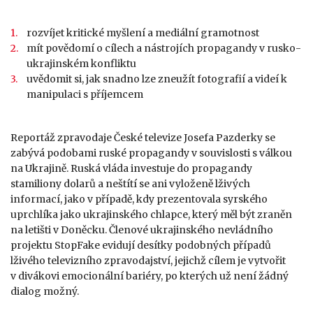
rozvíjet kritické myšlení a mediální gramotnost
mít povědomí o cílech a nástrojích propagandy v rusko-
ukrajinském konfliktu
uvědomit si, jak snadno lze zneužít fotografií a videí k
manipulaci s příjemcem
Reportáž zpravodaje České televize Josefa Pazderky se
zabývá podobami ruské propagandy v souvislosti s válkou
na Ukrajině. Ruská vláda investuje do propagandy
stamiliony dolarů a neštítí se ani vyloženě lživých
informací, jako v případě, kdy prezentovala syrského
uprchlíka jako ukrajinského chlapce, který měl být zraněn
na letišti v Doněcku. Členové ukrajinského nevládního
projektu StopFake evidují desítky podobných případů
lživého televizního zpravodajství, jejichž cílem je vytvořit
v divákovi emocionální bariéry, po kterých už není žádný
dialog možný.