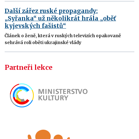
Další zářez ruské propagandy:
„Syřanka“ už několikrát hrála „oběť
kyjevských fašistů“
Článek o ženě, která v ruských televizích opakovaně
sehrává roli oběti ukrajinské vlády
Partneři lekce