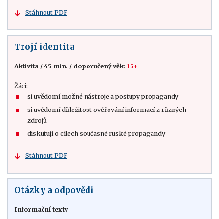
Stáhnout PDF
Trojí identita
Aktivita
/
45 min.
/
doporučený věk:
15+
Žáci:
si uvědomí možné nástroje a postupy propagandy
si uvědomí důležitost ověřování informací z různých
zdrojů
diskutují o cílech současné ruské propagandy
Stáhnout PDF
Otázky a odpovědi
Informační texty