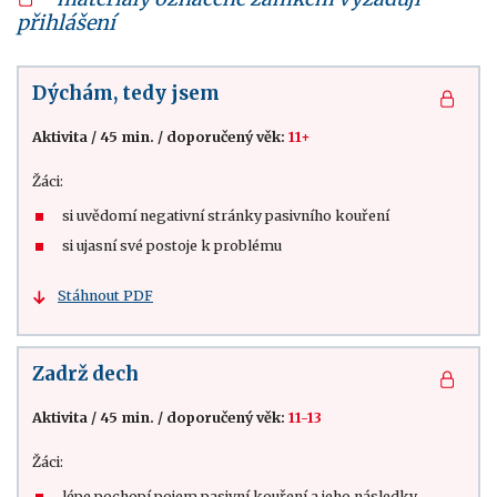
přihlášení
Dýchám, tedy jsem
Aktivita
/
45 min.
/
doporučený věk:
11+
Žáci:
si uvědomí negativní stránky pasivního kouření
si ujasní své postoje k problému
Stáhnout PDF
Zadrž dech
Aktivita
/
45 min.
/
doporučený věk:
11-13
Žáci:
lépe pochopí pojem pasivní kouření a jeho následky