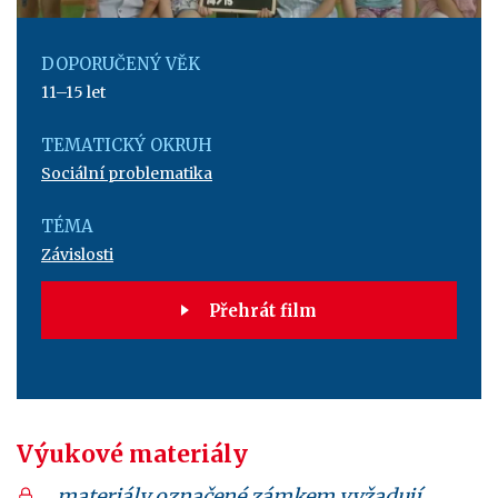
DOPORUČENÝ VĚK
11–15 let
TEMATICKÝ OKRUH
Sociální problematika
TÉMA
Závislosti
Přehrát film
Výukové materiály
materiály označené zámkem vyžadují