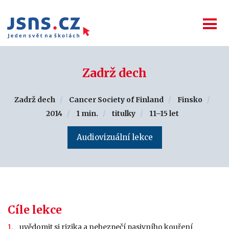
Zadrž dech
Zadrž dech
Cancer Society of Finland
Finsko
2014
1 min.
titulky
11–15 let
Audiovizuální lekce
Cíle lekce
uvědomit si rizika a nebezpečí pasivního kouření