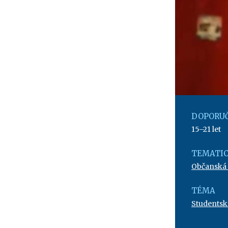
DOPORUČ
15–21 let
TEMATIC
Občanská
TÉMA
Studentsk