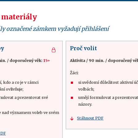
 materiály
ly označené zámkem vyžadují přihlášení
by
Proč volit
in.
/
doporučený věk:
15+
Aktivita
/
90 min.
/
doporučený vě
Žáci:
, kdo a co je v rámci
si uvědomí důležitost aktivní úč
ní ovlivňuje;
volbách;
mulovat a prezentovat své
umějí formulovat a prezentovat
názory.
e nad významem voleb ve svém
Stáhnout PDF
PDF