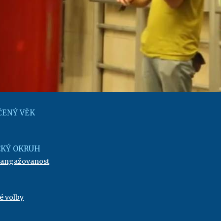
ENÝ VĚK
KÝ OKRUH
 angažovanost
é volby