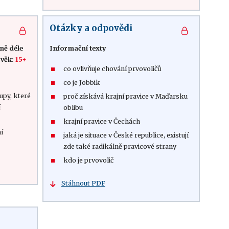
Otázky a odpovědi
ně déle
Informační texty
 věk:
15+
co ovlivňuje chování prvovoličů
co je Jobbik
upy, které
proč získává krajní pravice v Maďarsku
í
oblibu
krajní pravice v Čechách
ní
jaká je situace v České republice, existují
zde také radikálně pravicové strany
kdo je prvovolič
Stáhnout PDF