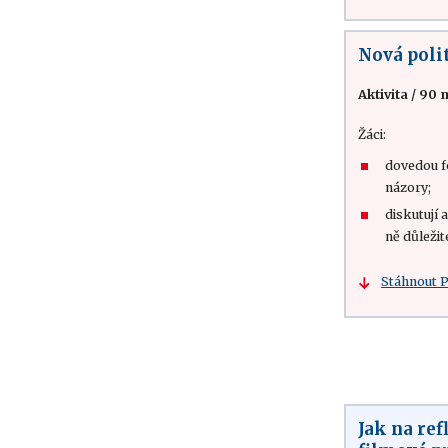
Nová poli
Aktivita
/
90 
Žáci:
dovedou f
názory;
diskutují 
ně důležit
Stáhnout 
Jak na ref