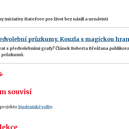
 iniciativy HateFree pro život bez násilí a nenávisti
ředvolební průzkumy. Kouzla s magickou hran
ovat s předvolebními grafy? Článek Roberta Břešťana publikov
h průzkumů.
m souvisí
 projektu
Studentské volby
.
 lekce