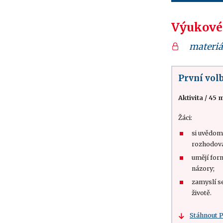
Výukové
materiá
První vol
Aktivita
/
45 m
Žáci:
si uvědomí
rozhodová
umějí for
názory;
zamyslí s
životě.
Stáhnout 