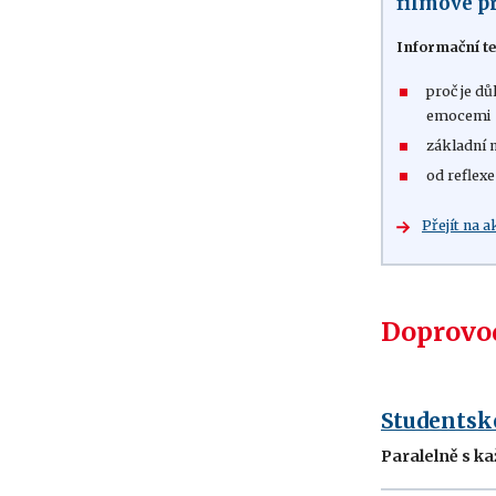
filmové p
Informační te
proč je dů
emocemi
základní 
od reflexe
Přejít na a
Doprovod
Studentsk
Paralelně s ka