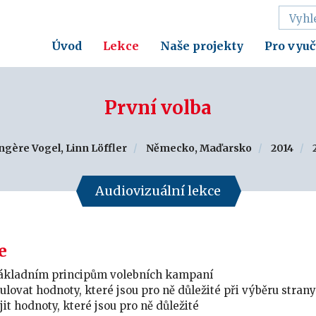
Úvod
Lekce
Naše projekty
Pro vyuč
První volba
gère Vogel, Linn Löffler
Německo, Maďarsko
2014
Audiovizuální lekce
e
ákladním principům volebních kampaní
lovat hodnoty, které jsou pro ně důležité při výběru stran
it hodnoty, které jsou pro ně důležité