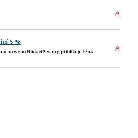
icí 5 %
aný na webu HlídacíPes.org přibližuje téma