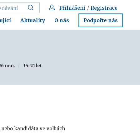
Přihlášení
Registrace
/
ující
Aktuality
O nás
Podpořte nás
26 min.
15–21 let
y nebo kandidáta ve volbách