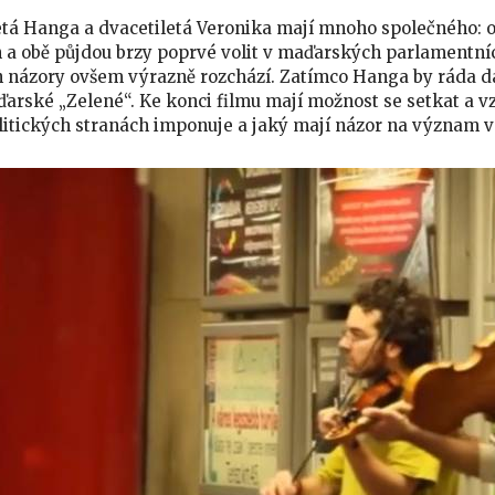
tá Hanga a dvacetiletá Veronika mají mnoho společného: obě 
n a obě půjdou brzy poprvé volit v maďarských parlamentní
ch názory ovšem výrazně rozchází. Zatímco Hanga by ráda da
ďarské „Zelené“. Ke konci filmu mají možnost se setkat a v
itických stranách imponuje a jaký mají názor na význam v