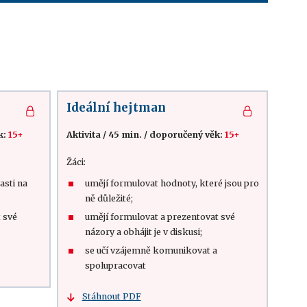
Ideální hejtman
k:
15+
Aktivita
/
45 min.
/
doporučený věk:
15+
Žáci:
asti na
umějí formulovat hodnoty, které jsou pro
ně důležité;
 své
umějí formulovat a prezentovat své
názory a obhájit je v diskusi;
se učí vzájemně komunikovat a
spolupracovat
Stáhnout PDF