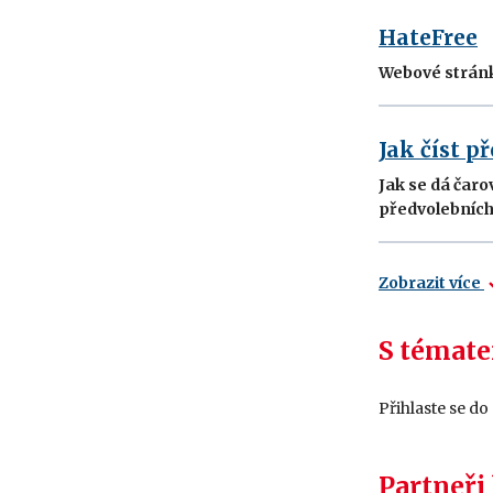
HateFree
Webové stránky
Jak číst p
Jak se dá čar
předvolebníc
Zobrazit více
S témate
Přihlaste se do
Partneři