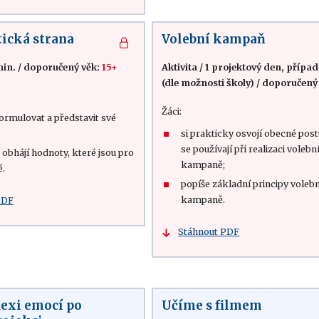
tická strana
Volební kampaň
min.
/
doporučený věk:
15+
Aktivita
/
1 projektový den, případ
(dle možnosti školy)
/
doporučený
Žáci:
ormulovat a představit své
si prakticky osvojí obecné post
se používají při realizaci volebn
a obhájí hodnoty, které jsou pro
kampaně;
é.
popíše základní principy voleb
kampaně.
PDF
Stáhnout PDF
lexi emocí po
Učíme s filmem