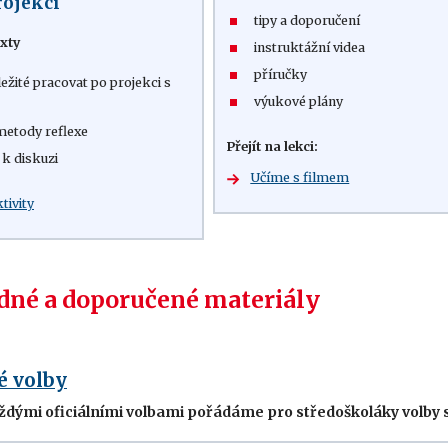
rojekci
tipy a doporučení
xty
instruktážní videa
příručky
ležité pracovat po projekci s
výukové plány
metody reflexe
Přejít na lekci:
 k diskuzi
Učíme s filmem
ktivity
né a doporučené materiály
é volby
ždými oficiálními volbami pořádáme pro středoškoláky volby s