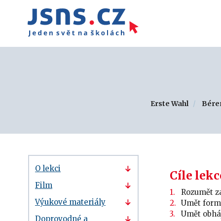
Erste Wahl
Béren
O lekci
Cíle lekc
Film
Rozumět z
Výukové materiály
Umět formu
Umět obháj
Doprovodné a