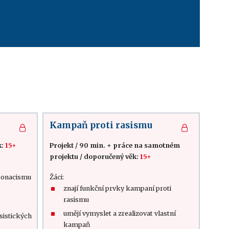
Kampaň proti rasismu
k:
15+
Projekt
/
90 min. + práce na samotném
projektu
/
doporučený věk:
15+
neonacismu
Žáci:
znají funkční prvky kampaní proti
rasismu
umějí vymyslet a zrealizovat vlastní
asistických
kampaň