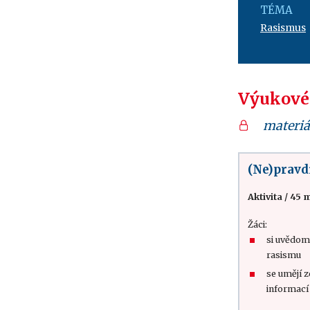
TÉMA
Rasismus
Výukové
materiá
(Ne)pravd
Aktivita
/
45 m
Žáci:
si uvědom
rasismu
se umějí 
informací