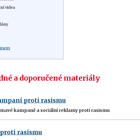
ní videa
lány
:
ilmem
né a doporučené materiály
mpaní proti rasismu
ímavé kampaně a sociální reklamy proti rasismu
roti rasismu