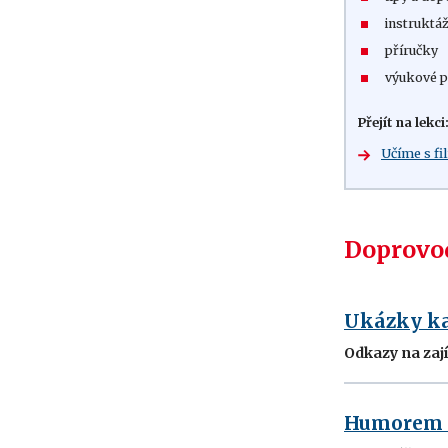
instruktáž
příručky
výukové p
Přejít na lekci
Učíme s f
Doprovod
Ukázky ka
Odkazy na zaj
Humorem p