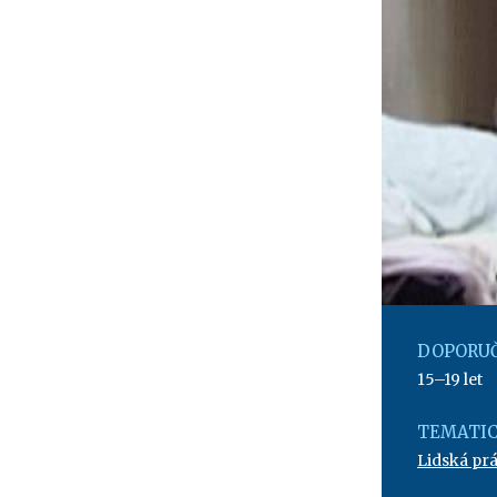
DOPORUČ
15–19 let
TEMATIC
Lidská pr