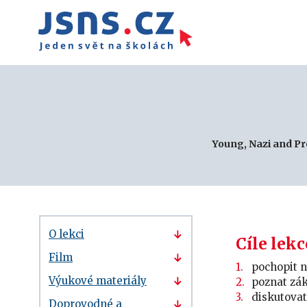
Young, Nazi and P
O lekci
Cíle lekc
Film
pochopit n
Výukové materiály
poznat zák
diskutovat
Doprovodné a