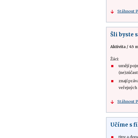
Stáhnout 
Šli byste 
Aktivita
/
45 m
Žáci:
umějí poj
(ne)zúčas
znají práv
veřejných
Stáhnout 
Učíme s 
tipy a dop