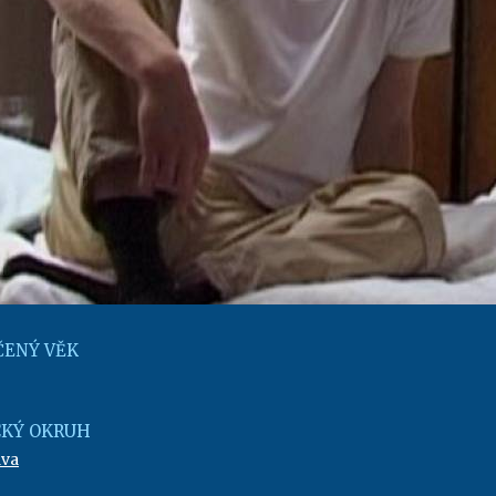
ENÝ VĚK
KÝ OKRUH
áva