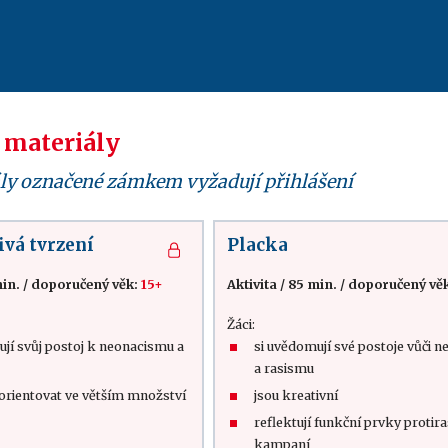
 materiály
ly označené zámkem vyžadují přihlášení
ivá tvrzení
Placka
in.
/
doporučený věk:
15+
Aktivita
/
85 min.
/
doporučený vě
Žáci:
ují svůj postoj k neonacismu a
si uvědomují své postoje vůči 
a rasismu
zorientovat ve větším množství
jsou kreativní
reflektují funkční prvky protir
kampaní