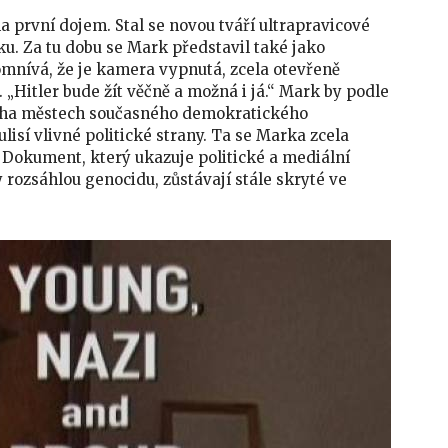
a první dojem. Stal se novou tváří ultrapravicové
ku. Za tu dobu se Mark představil také jako
omnívá, že je kamera vypnutá, zcela otevřeně
Hitler bude žít věčně a možná i já.“ Mark by podle
mnoha městech současného demokratického
lisí vlivné politické strany. Ta se Marka zcela
. Dokument, který ukazuje politické a mediální
y rozsáhlou genocidu, zůstávají stále skryté ve