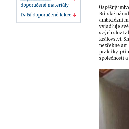
doporučené materiály
Úspěšný unive
Britské národ
Další doporučené lekce
ambiciózní ml
vyjadřuje své
svých slov ta
království. S
nezřekne ani 
praktiky, při
společnosti a