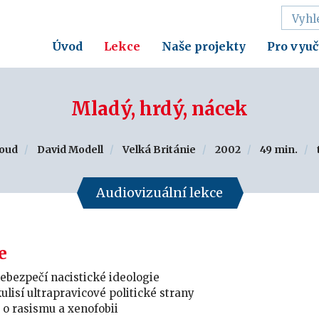
Úvod
Lekce
Naše projekty
Pro vyuč
Mladý, hrdý, nácek
roud
David Modell
Velká Británie
2002
49 min.
Audiovizuální lekce
e
ebezpečí nacistické ideologie
ulisí ultrapravicové politické strany
 o rasismu a xenofobii