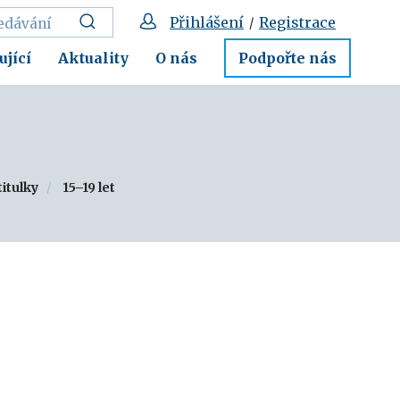
Přihlášení
Registrace
/
ující
Aktuality
O nás
Podpořte nás
titulky
15–19 let