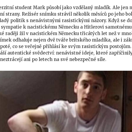
rzitní student Mark působí jako vzdělaný mladík. Ale jen n
ní strany. Režisér snímku strávil několik měsíců po jeho bo
adý politik s nenávistnými rasistickými názory. Když se d
 sympatie k nacistickému Německu a Hitlerovi samotnému. „
ké raději žil v nacistickém Německu třicátých let než v 
nímek odhaluje nejen dvě tváře britského mladíka, ale i záku
poté, co se veřejně přihlásí ke svým rasistickým postojům
náší autentické svědectví: nenávistné ideje, které zapříčinil
 neztrácejí ani po letech na své nebezpečné síle.