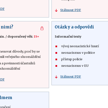
PDF
Stáhnout PDF
s nimi?
Otázky a odpovědi
in.
/
doporučený věk:
15+
Informační texty
vývoj neonacistické hnutí
menovat důvody, proč by se
neonacismus v politice
tnili veřejného shromáždění
přístup policie
a a povinnosti účastníků
neonacismus v EU
 shromáždění
Stáhnout PDF
PDF
filmem
oručení