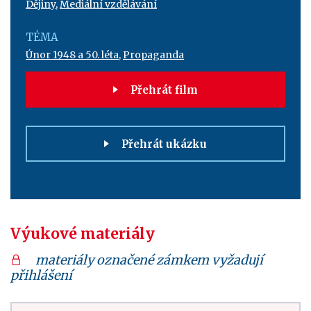
Dějiny
,
Mediální vzdělávání
TÉMA
Únor 1948 a 50. léta
,
Propaganda
Přehrát film
Přehrát ukázku
Výukové materiály
materiály označené zámkem vyžadují
přihlášení