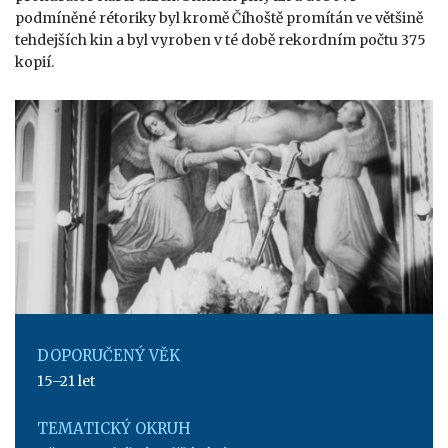
podmíněné rétoriky byl kromě Číhoště promítán ve většině
tehdejších kin a byl vyroben v té době rekordním počtu 375
kopií.
DOPORUČENÝ VĚK
15–21 let
TEMATICKÝ OKRUH