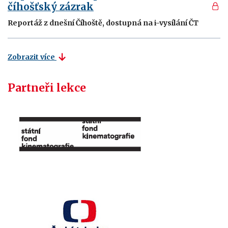
číhošťský zázrak
Reportáž z dnešní Číhoště, dostupná na i-vysílání ČT
Zobrazit více
Partneři lekce