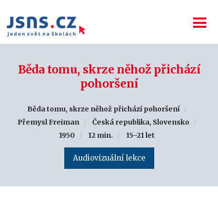
Běda tomu, skrze něhož přichází
pohoršení
Běda tomu, skrze něhož přichází pohoršení
Přemysl Freiman
Česká republika, Slovensko
1950
12 min.
15–21 let
Audiovizuální lekce