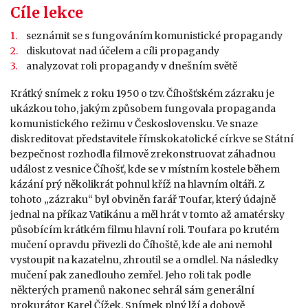
Cíle lekce
seznámit se s fungováním komunistické propagandy
diskutovat nad účelem a cíli propagandy
analyzovat roli propagandy v dnešním světě
Krátký snímek z roku 1950 o tzv. Číhošťském zázraku je
ukázkou toho, jakým způsobem fungovala propaganda
komunistického režimu v Československu. Ve snaze
diskreditovat představitele římskokatolické církve se Státní
bezpečnost rozhodla filmově zrekonstruovat záhadnou
událost z vesnice Číhošť, kde se v místním kostele během
kázání prý několikrát pohnul kříž na hlavním oltáři. Z
tohoto „zázraku“ byl obviněn farář Toufar, který údajně
jednal na příkaz Vatikánu a měl hrát v tomto až amatérsky
působícím krátkém filmu hlavní roli. Toufara po krutém
mučení opravdu přivezli do Číhoště, kde ale ani nemohl
vystoupit na kazatelnu, zhroutil se a omdlel. Na následky
mučení pak zanedlouho zemřel. Jeho roli tak podle
některých pramenů nakonec sehrál sám generální
prokurátor Karel Čížek. Snímek plný lží a dobově