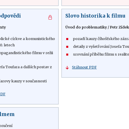
odpovědi
Slovo historika k filmu
xty
Úvod do problematiky
/
Petr Zíde
olické církve a komunistického
pozadí kauzy číhošťského záz
0. letech
detaily z vyšetřování Josefa To
opagandistického filmu v režii
srovnání příběhu filmu s realit
fa Toufara a dalších postav z
Stáhnout PDF
farovy kauzy v současnosti
PDF
filmem
oručení