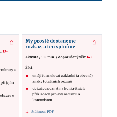
My prostě dostaneme
rozkaz, a ten splníme
k:
13+
Aktivita
/
135 min.
/
doporučený věk:
14+
Žáci:
truktury a
umějí formulovat základní (a obecné)
znaky totalitních režimů
 při jejím
dokážou poznat na konkrétních
příkladech projevy nacismu a
 obrazu o
komunismu
Stáhnout PDF