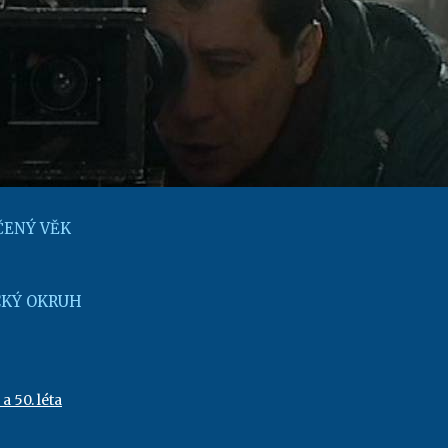
ENÝ VĚK
KÝ OKRUH
a 50. léta