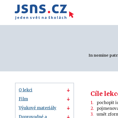
In nomine patr
O lekci
Cíle lekc
Film
pochopit i
Výukové materiály
pojmenovat
umět zform
Doprovodné a