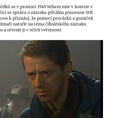
vědků se v prosinci 1949 během mše v kostele v
řící se zpráva o zázraku přitáhla pozornost StB.
ucen k přiznání, že pomocí provázků a gumiček
lmaři natočit na téma číhošťského zázraku
a očernit ji v očích veřejnosti.