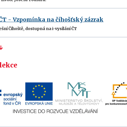
 ČT - Vzpomínka na číhošťský zázrak
šní Číhoště, dostupná na i-vysílání ČT
 lekce