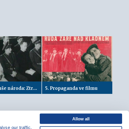
Ztracená duše národa: Ztráta víry
5. Propaganda ve filmu
Allow all
yse our traffic.