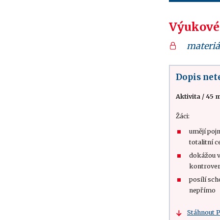
Výukové
materiá
Dopis net
Aktivita
/
45 m
Žáci:
umějí poj
totalitní 
dokážou v
kontrover
posílí sc
nepřímo
Stáhnout 