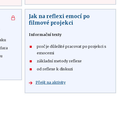
Jak na reflexi emocí po
filmové projekci
k
Informační texty
raku
proč je důležité pracovat po projekci s
ufara
emocemi
ou
základní metody reflexe
od reflexe k diskuzi
Přejít na aktivity