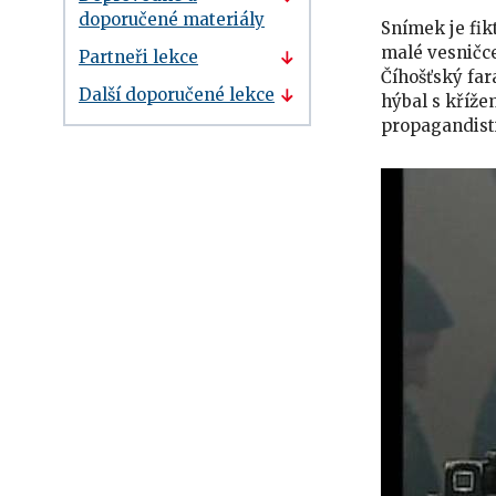
doporučené materiály
Snímek je fik
malé vesničce
Partneři lekce
Číhošťský far
Další doporučené lekce
hýbal s kříž
propagandisti