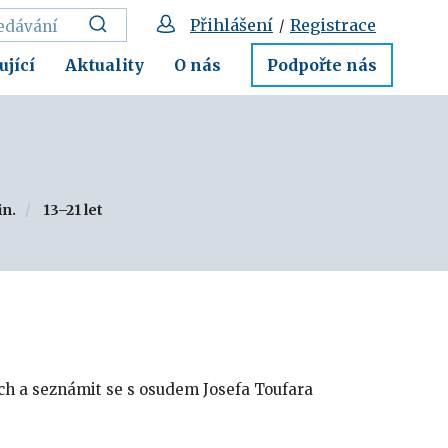
Přihlášení
Registrace
/
ující
Aktuality
O nás
Podpořte nás
in.
13–21 let
ech a seznámit se s osudem Josefa Toufara