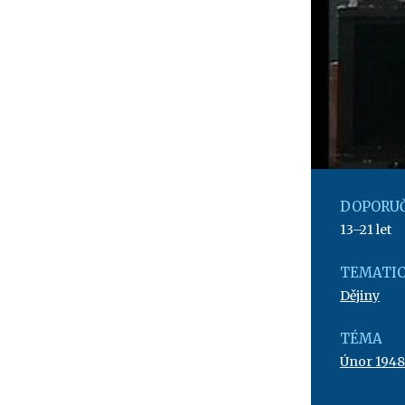
DOPORUČ
13–21 let
TEMATIC
Dějiny
TÉMA
Únor 1948 