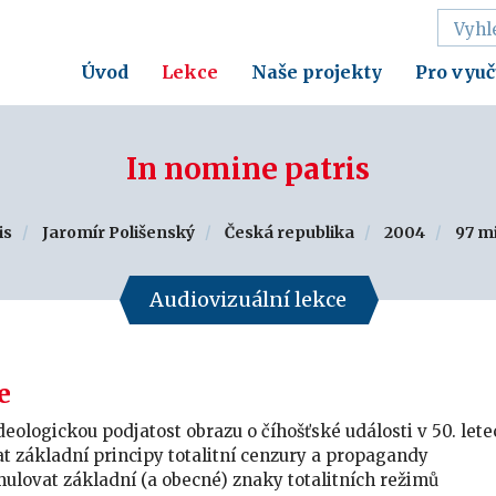
Úvod
Lekce
Naše projekty
Pro vyuč
In nomine patris
is
Jaromír Polišenský
Česká republika
2004
97 m
Audiovizuální lekce
e
deologickou podjatost obrazu o číhošťské události v 50. let
 základní principy totalitní cenzury a propagandy
ulovat základní (a obecné) znaky totalitních režimů