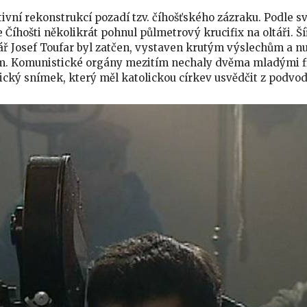
tivní rekonstrukcí pozadí tzv. číhošťského zázraku. Podle s
 Číhošti několikrát pohnul půlmetrový krucifix na oltáři. Ší
ář Josef Toufar byl zatčen, vystaven krutým výslechům a n
em. Komunistické orgány mezitím nechaly dvěma mladými fi
cký snímek, který měl katolickou církev usvědčit z podvodu 