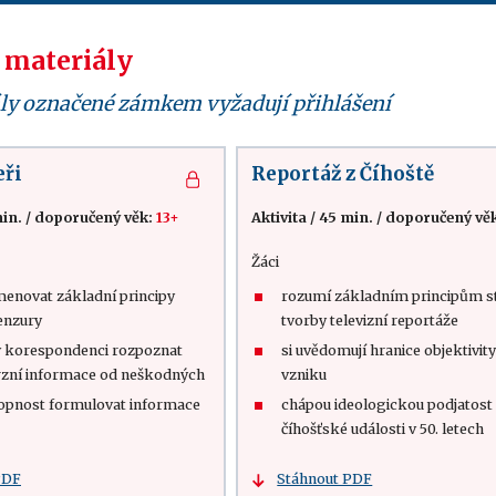
 materiály
ly označené zámkem vyžadují přihlášení
eři
Reportáž z Číhoště
in.
/
doporučený věk:
13+
Aktivita
/
45 min.
/
doporučený vě
Žáci
menovat základní principy
rozumí základním principům s
cenzury
tvorby televizní reportáže
 korespondenci rozpoznat
si uvědomují hranice objektivity
zní informace od neškodných
vzniku
hopnost formulovat informace
chápou ideologickou podjatost
číhošťské události v 50. letech
PDF
Stáhnout PDF