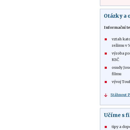
Otázky a 
Informační te
vztah kat
režimu v 5
výroba pr
KSČ
osudy Jose
filmu
vývoj Tou
Stáhnout 
Učíme s 
tipy a dop