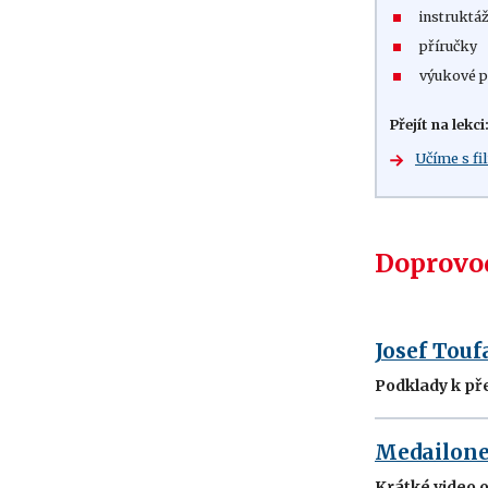
instruktáž
příručky
výukové p
Přejít na lekci
Učíme s f
Doprovod
Josef Touf
Podklady k př
Medailonek
Krátké video o