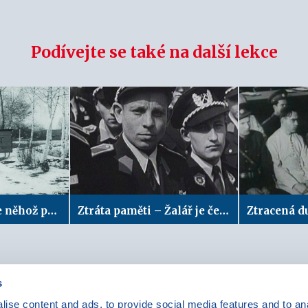
Podívejte se také na další lekce
Běda tomu, skrze něhož přichází pohoršení
Ztráta paměti – Žalář je čest, ne ponížení…
s
ise content and ads, to provide social media features and to anal