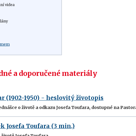
ní videa
lány
:
ilmem
né a doporučené materiály
ar (1902-1950) - heslovitý životopis
ednášce o životě a odkazu Josefa Toufara, dostupné na Pastor
 Josefa Toufara (3 min.)
 životě Josefa Toufara.