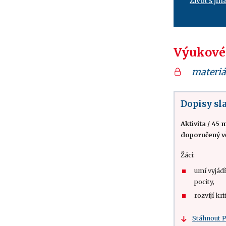
Život s ji
Výukové
materiá
Dopisy s
Aktivita
/
45 m
doporučený v
Žáci:
umí vyjádř
pocity,
rozvíjí kr
Stáhnout 