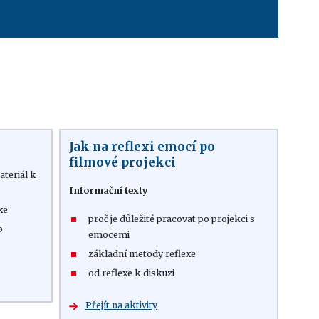
Jak na reflexi emocí po
filmové projekci
teriál k
Informační texty
exe
proč je důležité pracovat po projekci s
o
emocemi
základní metody reflexe
od reflexe k diskuzi
Přejít na aktivity