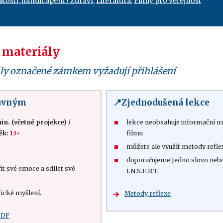
nakostí, handicapem / Zdraví
,
Literatura
,
Filmy pro veřejnost
 materiály
ly označené zámkem vyžadují přihlášení
lavným
📍Zjednodušená lekce
in. (včetně projekce)
/
lekce neobsahuje informační ma
ěk:
13+
filmu
můžete ale využít metody refl
doporučujeme Jedno slovo neb
it své emoce a sdílet své
I.N.S.E.R.T.
itické myšlení.
Metody reflexe
PDF