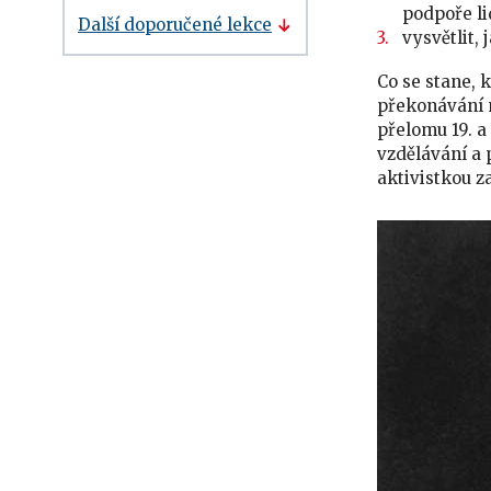
podpoře l
Další doporučené lekce
vysvětlit,
Co se stane, 
překonávání n
přelomu 19. a
vzdělávání a 
aktivistkou z