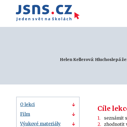
Helen Kellerová: Hluchoslepá žena
O lekci
Cíle lekc
Film
seznámit s
Výukové materiály
zhodnotit 