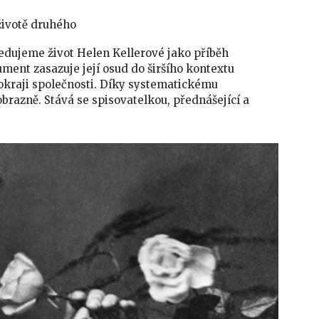
životě druhého
sledujeme život Helen Kellerové jako příběh
ment zasazuje její osud do širšího kontextu
a okraji společnosti. Díky systematickému
brazně. Stává se spisovatelkou, přednášející a