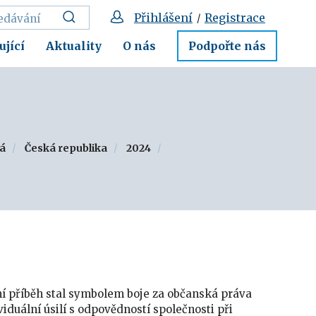
Přihlášení
Registrace
/
ující
Aktuality
O nás
Podpořte nás
á
Česká republika
2024
tní příběh stal symbolem boje za občanská práva
duální úsilí s odpovědností společnosti při