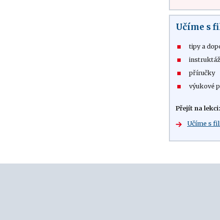
Učíme s 
tipy a dop
instruktáž
příručky
výukové p
Přejít na lekci
Učíme s f