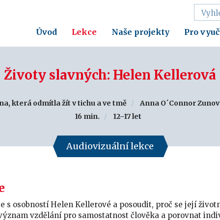
Úvod
Lekce
Naše projekty
Pro vyuč
Životy slavných: Helen Kellerová
, která odmítla žít v tichu a ve tmě
Anna O´Connor Zunov
16 min.
12–17 let
Audiovizuální lekce
e
e s osobností Helen Kellerové a posoudit, proč se její živo
význam vzdělání pro samostatnost člověka a porovnat indivi