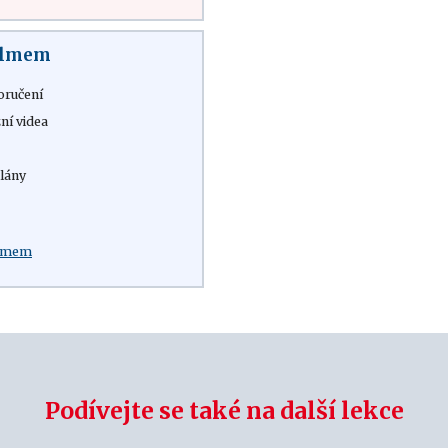
filmem
oručení
ní videa
lány
:
ilmem
Podívejte se také na další lekce