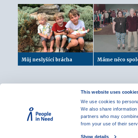
Můj neslyšící brácha
Máme něco spol
This website uses cookie
We use cookies to personal
© Vzdělávací program JSNS
We also share information 
Člověk v tísni, o. p. s.
partners who may combine i
from your use of their serv
Show details