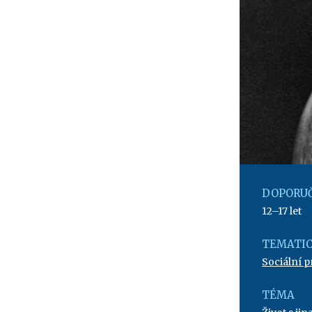
DOPORUČ
12–17 let
TEMATIC
Sociální 
TÉMA