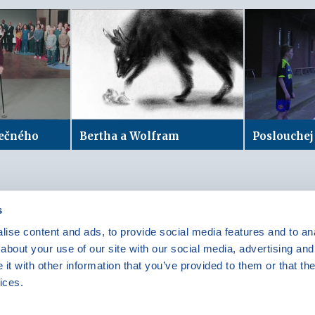
ečného
Bertha a Wolfram
Poslouchej
s
ise content and ads, to provide social media features and to anal
Máte dotazy?
Kontaktujte nás
|
FAQ
about your use of our site with our social media, advertising and
Rádi vám pomůžeme.
Odebírejte
t with other information that you’ve provided to them or that the
newslettery
ices.