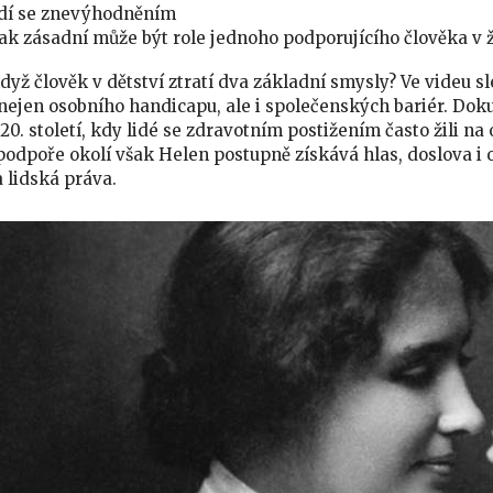
idí se znevýhodněním
 jak zásadní může být role jednoho podporujícího člověka v 
když člověk v dětství ztratí dva základní smysly? Ve videu 
ejen osobního handicapu, ale i společenských bariér. Doku
 20. století, kdy lidé se zdravotním postižením často žili n
podpoře okolí však Helen postupně získává hlas, doslova i o
a lidská práva.