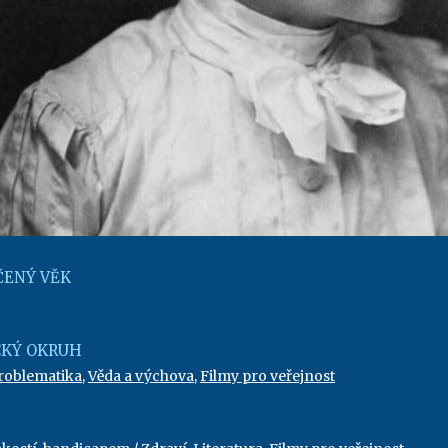
ENÝ VĚK
KÝ OKRUH
problematika
,
Věda a výchova
,
Filmy pro veřejnost