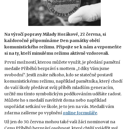
Na výročí popravy Milady Horákové, 27. června, si
každoročně připomínáme Den památky obětí
komunistického režimu. Připojte se k nám a vzpomeňte
si na ty, kteří minulému režimu aktivně vzdorovali.
První možností, kterou můžete využít, je předání pamětní
medaile Příběhů bezpráví s mottem „I díky Vám jsme
svobodní“. Jestli znáte někoho, kdo se statečně postavil
komunistickému režimu, například pamětníka, který chodí
do vaší školy předávat svůj příběh mladším generacím,
určitě mu tímto symbolickým poděkováním uděláte radost.
Můžete ho s medailí navštívit doma nebo například
uspořádat setkání ve škole, je to jen na vás. Medaili vám
zdarma zašleme po vyplnění
online formuláře
.
Už jen do 30. června mohou také vaši žáci nominovat na
Cenu Příběhů bezpráví osobnost, které chtějí vyjádřit své