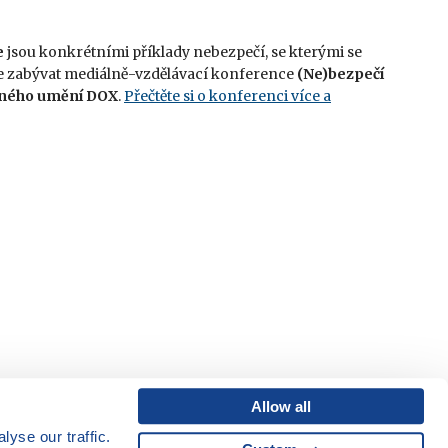
e
jsou konkrétními příklady nebezpečí, se kterými se
bude zabývat mediálně-vzdělávací konference
(Ne)bezpečí
sného umění DOX
.
Přečtěte si o konferenci více a
Allow all
yse our traffic.