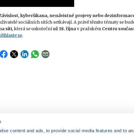
Závislost, kyberšikana, nenávistné projevy nebo dezinformac
uživatelé sociálních sítích setkávají. A právě těmito tématy se 
na síti,
která se uskuteční
už 18. října
v pražském
Centru souča
přihlaste se
.
s
ise content and ads, to provide social media features and to anal