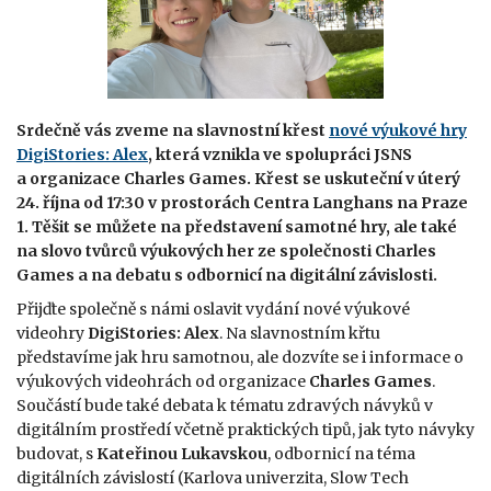
Srdečně vás zveme na slavnostní křest
nové výukové hry
DigiStories: Alex
, která vznikla ve spolupráci JSNS
a organizace Charles Games. Křest se uskuteční v úterý
24. října od 17:30 v prostorách Centra Langhans na Praze
1. Těšit se můžete na představení samotné hry, ale také
na slovo tvůrců výukových her ze společnosti Charles
Games a na debatu s odbornicí na digitální závislosti.
Přijďte společně s námi oslavit vydání nové výukové
videohry
DigiStories: Alex
. Na slavnostním křtu
představíme jak hru samotnou, ale dozvíte se i informace o
výukových videohrách od organizace
Charles Games
.
Součástí bude také debata k tématu zdravých návyků v
digitálním prostředí včetně praktických tipů, jak tyto návyky
budovat, s
Kateřinou Lukavskou
, odbornicí na téma
digitálních závislostí (Karlova univerzita, Slow Tech