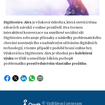
DigiStories: Alex
je výuková videohra, která otevírá téma
zdravých návyků v online prostředí. Hra formou
interaktivní konverzace na smyšlené sociální síti
DigiStories zobrazuje příznaky a následky problematického
chování souvisejícího s nadměrným užíváním digitálních
technologií, v tomto případě v podobě hraní online hry.
Výuková hra DigiStories: Alex je vhodná pro
kolektivní
výuku
ve třídě a umožňuje žákům pochopit
problematiku
prostřednictvím vlastního prožitku
.
© Vzdělávací program