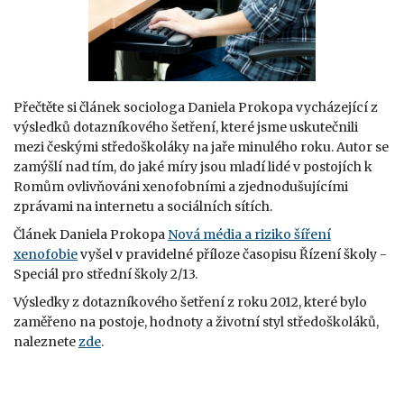
Přečtěte si článek sociologa Daniela Prokopa vycházející z
výsledků dotazníkového šetření, které jsme uskutečnili
mezi českými středoškoláky na jaře minulého roku. Autor se
zamýšlí nad tím, do jaké míry jsou mladí lidé v postojích k
Romům ovlivňováni xenofobními a zjednodušujícími
zprávami na internetu a sociálních sítích.
Článek Daniela Prokopa
Nová média a riziko šíření
xenofobie
vyšel v pravidelné příloze časopisu Řízení školy -
Speciál pro střední školy 2/13.
Výsledky z dotazníkového šetření z roku 2012, které bylo
zaměřeno na postoje, hodnoty a životní styl středoškoláků,
naleznete
zde
.