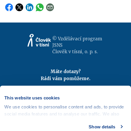
© Vzdělávací program
JSNS
Člověk v tísni, o. p. s.
Máte dotazy?
Rádi vám pomůžeme.
Kontaktujte nás
|
FAQ
Odebírejte newslettery
This website uses cookies
We use cookies to personalise content and ads, to provide
Mapa webu
|
Kariéra
social media features and to analyse our traffic. We also
Osobní údaje
|
Cookies
share information about your use of our site with our social
Show details
media, advertising and analytics partners who may