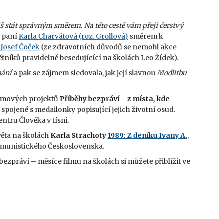
š stát správným směrem. Na této cestě vám přeji čerstvý
í paní
Karla Charvátová (roz. Grollová)
směrem k
a
Josef Čoček
(ze zdravotních důvodů se nemohl akce
amětníků pravidelně besedujícící na školách
Leo Žídek).
nání
a pak se zájmem sledovala, jak její slavnou
Modlitbu
 týmových projektů
Příběhy bezpráví – z místa, kde
spojené s medailonky popisující jejich životní osud.
ntru Člověka v tísni.
věta na školách
Karla Strachoty
1989: Z deníku Ivany A.
,
komunistického Československa.
ezpráví – měsíce filmu na školách si můžete přiblížit ve