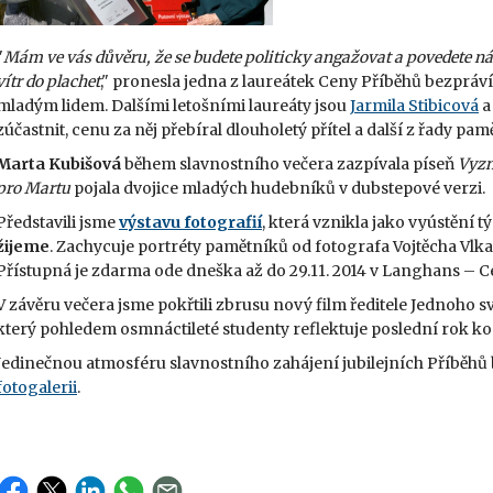
"
Mám ve vás důvěru, že se budete politicky angažovat a povedete ná
vítr do plachet
," pronesla jedna z laureátek Ceny Příběhů bezpráv
mladým lidem. Dalšími letošními laureáty jsou
Jarmila Stibicová
zúčastnit, cenu za něj přebíral dlouholetý přítel a další z řady p
Marta Kubišová
během slavnostního večera zazpívala píseň
Vyz
pro Martu
pojala dvojice mladých hudebníků v dubstepové verzi.
Představili jsme
výstavu
fotografií
, která vznikla jako vyústění
žijeme
. Zachycuje portréty pamětníků od fotografa Vojtěcha Vlka 
Přístupná je zdarma ode dneška až do 29.11. 2014 v Langhans – Ce
V závěru večera jsme pokřtili zbrusu nový film ředitele Jednoho s
který pohledem osmnáctileté studenty reflektuje poslední rok 
Jedinečnou atmosféru slavnostního zahájení jubilejních Příběhů b
fotogalerii
.