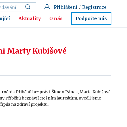
Přihlášení
Registrace
/
ující
Aktuality
O nás
Podpořte nás
ěmi Marty Kubišové
10. ročník Příběhů bezpráví. Šimon Pánek, Marta Kubišová
y Příběhů bezpáví letošním laureátům, uvedli jsme
řipila na zdraví projektu.