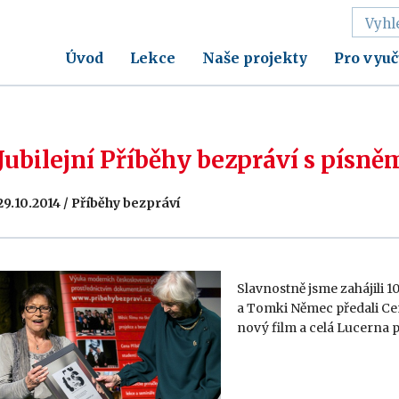
Úvod
Lekce
Naše projekty
Pro vyuč
Jubilejní Příběhy bezpráví s písn
29.10.2014 / Příběhy bezpráví
Slavnostně jsme zahájili 
a Tomki Němec předali Cen
nový film a celá Lucerna p