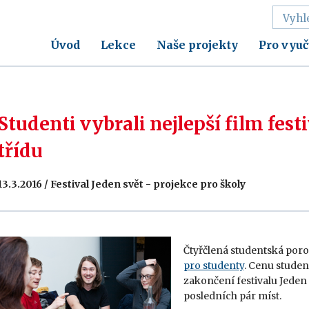
Úvod
Lekce
Naše projekty
Pro vyuč
Studenti vybrali nejlepší film fest
třídu
13.3.2016 / Festival Jeden svět - projekce pro školy
Čtyřčlená studentská porot
pro studenty
. Cenu stude
zakončení festivalu Jeden 
posledních pár míst.