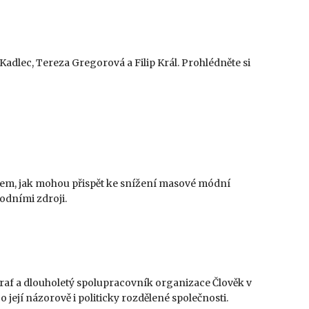
Kadlec, Tereza Gregorová a Filip Král. Prohlédněte si
ostem, jak mohou přispět ke snížení masové módní
odními zdroji.
ograf a dlouholetý spolupracovník organizace Člověk v
o její názorově i politicky rozdělené společnosti.