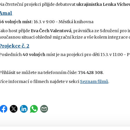
Na čtvrteční projekci přijjde debatovat
ukrajinistka Lenka Vícho
Amal
66 volných míst:
16.3. v 9:00 - Městká knihovna
Jako host přijde
Eva Čech Valentová
, právnička ze Sdružení pro i
současnou situaci ohledně migrační krize a vše kolem integrace c
Projekce č. 2
Posledních
40 volných
míst je na projekci pro děti 15.3. v 11:00 -
Přihlásit se můžete na telefonním čísle:
734 428 308
.
Více informací o filmech najdete v sekci
Seznam filmů
.