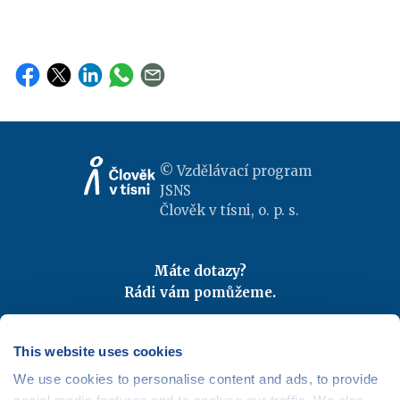
© Vzdělávací program
JSNS
Člověk v tísni, o. p. s.
Máte dotazy?
Rádi vám pomůžeme.
Kontaktujte nás
|
FAQ
Odebírejte newslettery
This website uses cookies
We use cookies to personalise content and ads, to provide
Mapa webu
|
Kariéra