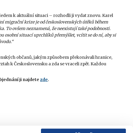
ledem k aktuální situaci – rozhodli ji vydat znovu. Karel
ní migrační krize je od československých útěků během
zika. To ovšem neznamená, že neexistují také podobnosti.
 osobní situací uprchlíků přemýšlet, vcítit se do ní, aby si
ůvodu.“
venských občanů, jakým způsobem překonávali hranice,
h vztah k Československu a zda se vraceli zpět. Každou
objednání ji najdete
zde
.