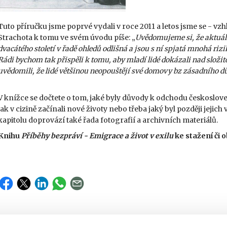
Tuto příručku jsme poprvé vydali v roce 2011 a letos jsme se - vzh
Strachota k tomu ve svém úvodu píše: „
Uvědomujeme si, že aktuál
dvacátého století v řadě ohledů odlišná a jsou s ní spjatá mnohá ri
Rádi bychom tak přispěli k tomu, aby mladí lidé dokázali nad složitou
uvědomili, že lidé většinou neopouštějí své domovy bz zásadního d
V knížce se dočtete o tom, jaké byly důvody k odchodu českoslo
jak v cizině začínali nové životy nebo třeba jaký byl později jejic
kapitolu doprovází také řada fotografií a archivních materiálů.
Knihu
Příběhy bezpráví - Emigrace a život v exilu
ke stažení či 