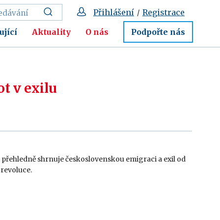
Přihlášení
Registrace
/
ující
Aktuality
O nás
Podpořte nás
t v exilu
rá přehledně shrnuje československou emigraci a exil od
revoluce.