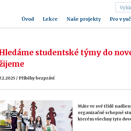
Úvod
Lekce
Naše projekty
Pro vyuč
Hledáme studentské týmy do nové
žijeme
7.2.2025 / Příběhy bezpráví
Máte ve své třídě nadšenc
organizačně schopné stud
kterém všechny tyto dove