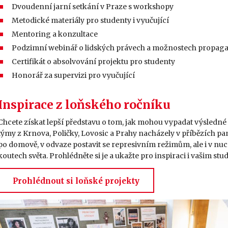
Dvoudenní jarní setkání v Praze s workshopy
Metodické materiály pro studenty i vyučující
Mentoring a konzultace
Podzimní webinář o lidských právech a možnostech propaga
Certifikát o absolvování projektu pro studenty
Honorář za supervizi pro vyučující
Inspirace z loňského ročníku
Chcete získat lepší představu o tom, jak mohou vypadat výsledn
týmy z Krnova, Poličky, Lovosic a Prahy nacházely v příbězích pam
po domově, v odvaze postavit se represivním režimům, ale i v nuce
koutech světa. Prohlédněte si je a ukažte pro inspiraci i vašim st
Prohlédnout si loňské projekty