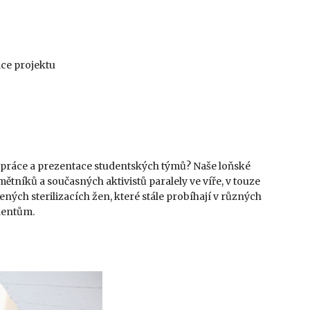
ce projektu
é práce a prezentace studentských týmů? Naše loňské
ětníků a současných aktivistů paralely ve víře, v touze
ných sterilizacích žen, které stále probíhají v různých
udentům.