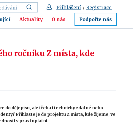
Přihlášení
Registrace
/
ující
Aktuality
O nás
Podpořte nás
ho ročníku Z místa, kde
e do dějepisu, ale třeba i technicky zdatné nebo
enty? Přihlaste je do projektu Z místa, kde žijeme, ve
dnosti v praxi uplatní.