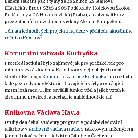
Během setkání pak s týmy ze ZŠ Zbiroh, ZŠ Štáflova
(Havlíčkův Brod), SZeŠ a SOŠ Poděbrady, Hotelovou Školou
Poděbrady a OA Hovorčovická (Praha), absolvovali kurz
prezentačních dovedností, vedený Alešem Rumpelem.
Témata jednotlivých projektů najdete v přehledu aktuálního
ročníku Kdo jiný?
Komunitní zahrada Kuchyňka
Prostředí setkání bylo zajímavé jak pro pražské, tak pro
mimopražské studenty. Na jednom z nejteplejších míst
střední Evropy, v
Komunitní zahradě Kuchyňka
, pro ně byla
k dispozici dvojice lektorů, chovajících včely a udržující
místní zahradu. Ti jim osvětlili funkci včel a jejich vztah k
životnímu prostředí a nechali je nahlédnout do úlů.
Knihovna Václava Havla
Druhý den čekal studenty program v podobě sledování
talkshow v
Knihovně Václava Havla
. S raketovým inženýrem
Janem Lukačevičem, aktivistou Jakubem Čechem a