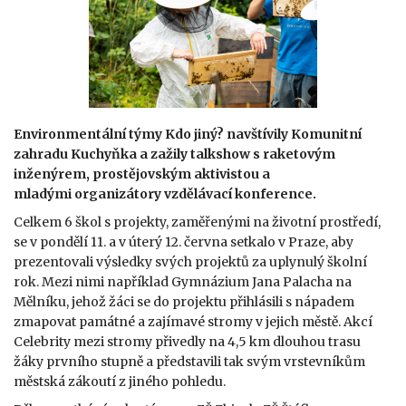
Environmentální týmy Kdo jiný? navštívily Komunitní
zahradu Kuchyňka a zažily talkshow s raketovým
inženýrem, prostějovským aktivistou a
mladými organizátory vzdělávací konference.
Celkem 6 škol s projekty, zaměřenými na životní prostředí,
se v pondělí 11. a v úterý 12. června setkalo v Praze, aby
prezentovali výsledky svých projektů za uplynulý školní
rok. Mezi nimi například Gymnázium Jana Palacha na
Mělníku, jehož žáci se do projektu přihlásili s nápadem
zmapovat památné a zajímavé stromy v jejich městě. Akcí
Celebrity mezi stromy přivedly na 4,5 km dlouhou trasu
žáky prvního stupně a představili tak svým vrstevníkům
městská zákoutí z jiného pohledu.