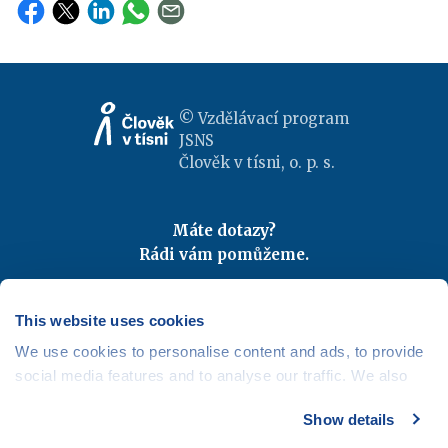
© Vzdělávací program
JSNS
Člověk v tísni, o. p. s.
Máte dotazy?
Rádi vám pomůžeme.
Kontaktujte nás
|
FAQ
Odebírejte newslettery
This website uses cookies
We use cookies to personalise content and ads, to provide
Mapa webu
|
Kariéra
social media features and to analyse our traffic. We also
Osobní údaje
|
Cookies
share information about your use of our site with our social
Show details
media, advertising and analytics partners who may
combine it with other information that you’ve provided to