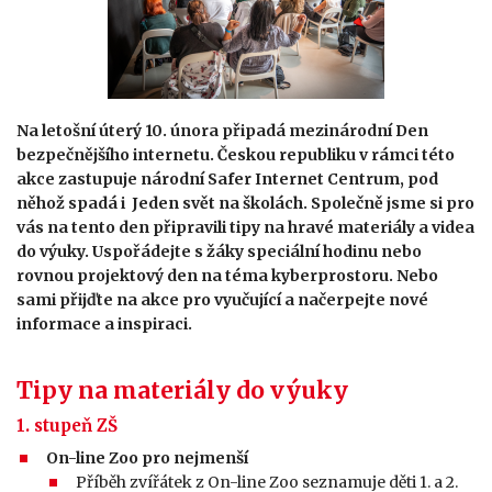
Na letošní úterý 10. února připadá mezinárodní Den
bezpečnějšího internetu. Českou republiku v rámci této
akce zastupuje národní Safer Internet Centrum, pod
něhož spadá i Jeden svět na školách. Společně jsme si pro
vás na tento den připravili tipy na hravé materiály a videa
do výuky. Uspořádejte s žáky speciální hodinu nebo
rovnou projektový den na téma kyberprostoru. Nebo
sami přijďte na akce pro vyučující a načerpejte nové
informace a inspiraci.
Tipy na materiály do výuky
1. stupeň ZŠ
On-line Zoo pro nejmenší
Příběh zvířátek z On-line Zoo seznamuje děti 1. a 2.