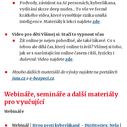
Podvody, závislost na AI personách, kyberšikana,
vydírání skrze deep nudes... To vše ve formě
krátkého videa, které vysvětluje rizika umělá
inteligence. Materiály k lekci najdete
zde
.
Video pro děti Všímej si: Stačí to vypnout včas
Žít online je nejen pohodlné, ale také lákavé. Co s
tebou ale dělá čas, který online trávíš? Všímej si toho,
jak se s narůstajícím online časem cítíš, fyzicky i
duševně. Video najdete
zde
.
Mnoho dalších materiálů do výuky najdete na portálech
jsns.cz
a
e-bezpeci.cz
.
Webináře, semináře a další materiály
pro vyučující
Webináře
Webinář |
Hrou proti kyberšikaně – DigiStories: Nela
|