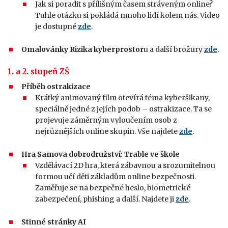
Jak si poradit s přílišným časem stráveným online?
Tuhle otázku si pokládá mnoho lidí kolem nás. Video
je dostupné
zde
.
Omalovánky Rizika kyberprostor
u a další brožury
zde
.
1. a 2. stupeň ZŠ
Příběh ostrakizace
Krátký animovaný film otevírá téma kyberšikany,
speciálně jedné z jejích podob – ostrakizace. Ta se
projevuje záměrným vyloučením osob z
nejrůznějších online skupin. Vše najdete
zde
.
Hra Samova dobrodružství: Trable ve škole
Vzdělávací 2D hra, která zábavnou a srozumitelnou
formou učí děti základům online bezpečnosti.
Zaměřuje se na bezpečné heslo, biometrické
zabezpečení, phishing a další. Najdete ji
zde
.
Stinné stránky AI