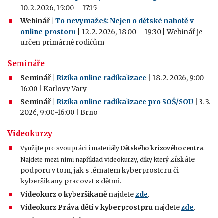
10. 2. 2026, 15:00 – 17:15
Webinář |
To nevymažeš: Nejen o dětské nahotě v
online prostoru
| 12. 2. 2026, 18:00 – 19:30 | Webinář je
určen primárně rodičům
Semináře
Seminář |
Rizika online radikalizace
| 18. 2. 2026, 9:00-
16:00 | Karlovy Vary
Seminář |
Rizika online radikalizace pro SOŠ/SOU
| 3. 3.
2026, 9:00-16:00 | Brno
Videokurzy
Využijte pro svou práci i materiály
Dětského krizového centra
.
získáte
Najdete mezi nimi například videokurzy, díky který
podporu v tom, jak s tématem kyberprostoru či
kyberšikany pracovat s dětmi.
Videokurz o kyberšikaně
najdete
zde
.
Videokurz Práva dětí v kyberprostpru
najdete
zde
.