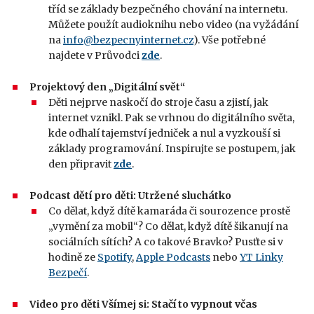
tříd se základy bezpečného chování na internetu.
Můžete použít audioknihu nebo video (na vyžádání
na
info@bezpecnyinternet.cz
). Vše potřebné
najdete v Průvodci
zde
.
Projektový den „Digitální svět“
Děti nejprve naskočí do stroje času a zjistí, jak
internet vznikl. Pak se vrhnou do digitálního světa,
kde odhalí tajemství jedniček a nul a vyzkouší si
základy programování. Inspirujte se postupem, jak
den připravit
zde
.
Podcast dětí pro děti: Utržené sluchátko
Co dělat, když dítě kamaráda či sourozence prostě
„vymění za mobil“? Co dělat, když dítě šikanují na
sociálních sítích? A co takové Bravko? Pusťte si v
hodině ze
Spotify
,
Apple Podcasts
nebo
YT Linky
Bezpečí
.
Video pro děti Všímej si: Stačí to vypnout včas