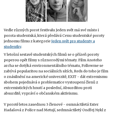
Vedle různých porot festivalu Jeden svět má své místo i
porota studentská, která předává Cenu studentské poroty
jednomu filmu z kategorie
Jeden svět pro studenty a
studentky
.
V letošní sestavě studentských filmů se o přízeň poroty
poperou opět filmy s různorodými tématy. Film Anoteho
archa se dotýká environmentálního tématu, Followme se
zabývá popularitou na sociálních sítích, Reds do toho je film
o znásilnění na americké univerzitě, EXIT - dát extremismu
sbohem pojednává o problematice vystoupení členů z
extremistických hnutí a poslední, Absurditou proti
absurditě, vypráví o občanském aktivismu.
V porotě letos zasednou 3 členové - osmnáctiletá Ester
Hadašová z Police nad Metují, sedmnáctiletý Ondřej Nykl z