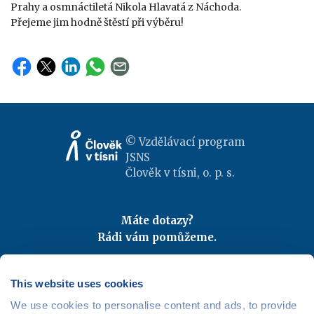
Prahy a osmnáctiletá Nikola Hlavatá z Náchoda.
Přejeme jim hodně štěstí při výběru!
© Vzdělávací program
JSNS
Člověk v tísni, o. p. s.
Máte dotazy?
Rádi vám pomůžeme.
Kontaktujte nás
|
FAQ
Odebírejte newslettery
This website uses cookies
We use cookies to personalise content and ads, to provide
Mapa webu
|
Kariéra