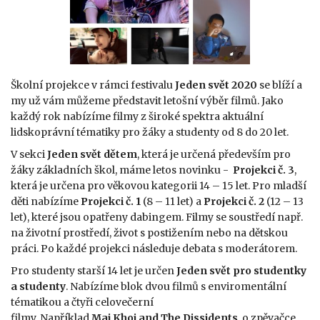
Školní projekce v rámci festivalu
Jeden svět 2020
se blíží a
my už vám můžeme představit letošní výběr filmů. Jako
každý rok nabízíme filmy z široké spektra aktuální
lidskoprávní tématiky pro žáky a studenty od 8 do 20 let.
V sekci
Jeden svět dětem
, která je určená především pro
žáky základních škol, máme letos novinku -
Projekci č. 3
,
která je určena pro věkovou kategorii 14 – 15 let. Pro mladší
děti nabízíme
Projekci č. 1
(8 – 11 let) a
Projekci č. 2
(12 – 13
let), které jsou opatřeny dabingem. Filmy se soustředí např.
na životní prostředí, život s postižením nebo na dětskou
práci. Po každé projekci následuje debata s moderátorem.
Pro studenty starší 14 let je určen
Jeden svět pro studentky
a studenty
. Nabízíme blok dvou filmů s enviromentální
tématikou a čtyři celovečerní
filmy. Například
Mai Khoi and The Dissidents
, o zpěvačce,