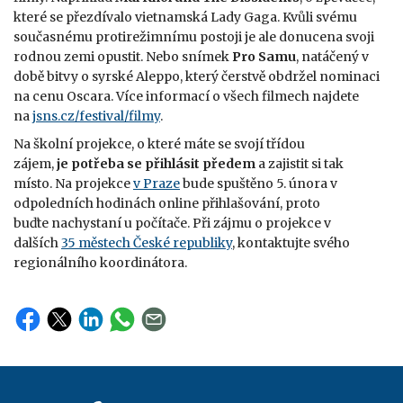
které se přezdívalo vietnamská Lady Gaga. Kvůli svému
současnému protirežimnímu postoji je ale donucena svoji
rodnou zemi opustit. Nebo snímek
Pro Samu
, natáčený v
době bitvy o syrské Aleppo, který čerstvě obdržel nominaci
na cenu Oscara. Více informací o všech filmech najdete
na
jsns.cz/festival/filmy
.
Na školní projekce, o které máte se svojí třídou
zájem,
je potřeba se přihlásit předem
a zajistit si tak
místo. Na projekce
v Praze
bude spuštěno 5. února v
odpoledních hodinách online přihlašování, proto
buďte nachystaní u počítače. Při zájmu o projekce v
dalších
35 městech České republiky
, kontaktujte svého
regionálního koordinátora.