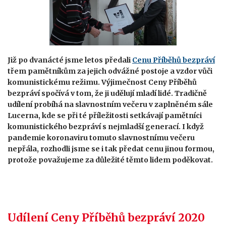
Již po dvanácté jsme letos předali
Cenu Příběhů bezpráví
třem pamětníkům za jejich odvážné postoje a vzdor vůči
komunistickému režimu. Výjimečnost Ceny Příběhů
bezpráví spočívá v tom, že ji udělují mladí lidé. Tradičně
udílení probíhá na slavnostním večeru v zaplněném sále
Lucerna, kde se při té příležitosti setkávají pamětníci
komunistického bezpráví s nejmladší generací. I když
pandemie koronaviru tomuto slavnostnímu večeru
nepřála, rozhodli jsme se i tak předat cenu jinou formou,
protože považujeme za důležité těmto lidem poděkovat.
Udílení Ceny Příběhů bezpráví 2020