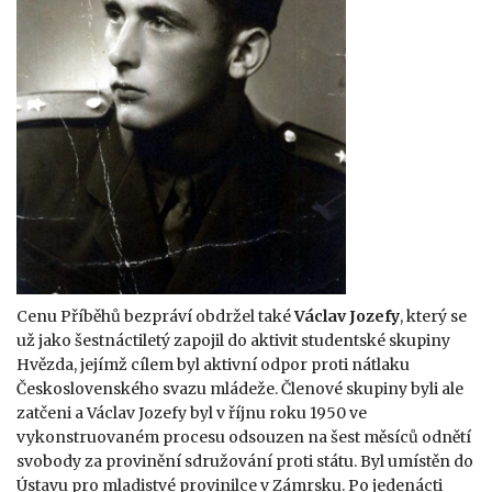
Cenu Příběhů bezpráví obdržel také
Václav Jozefy
, který se
už jako šestnáctiletý zapojil do aktivit studentské skupiny
Hvězda, jejímž cílem byl aktivní odpor proti nátlaku
Československého svazu mládeže. Členové skupiny byli ale
zatčeni a Václav Jozefy byl v říjnu roku 1950 ve
vykonstruovaném procesu odsouzen na šest měsíců odnětí
svobody za provinění sdružování proti státu. Byl umístěn do
Ústavu pro mladistvé provinilce v Zámrsku. Po jedenácti