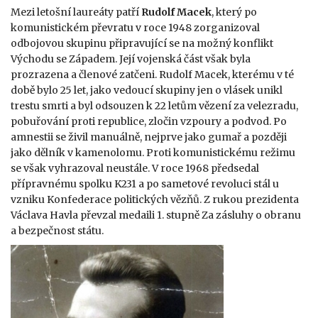
Mezi letošní laureáty patří
Rudolf Macek
, který po
komunistickém převratu v roce 1948 zorganizoval
odbojovou skupinu připravující se na možný konflikt
Východu se Západem. Její vojenská část však byla
prozrazena a členové zatčeni. Rudolf Macek, kterému v té
době bylo 25 let, jako vedoucí skupiny jen o vlásek unikl
trestu smrti a byl odsouzen k 22 letům vězení za velezradu,
pobuřování proti republice, zločin vzpoury a podvod. Po
amnestii se živil manuálně, nejprve jako gumař a později
jako dělník v kamenolomu. Proti komunistickému režimu
se však vyhrazoval neustále. V roce 1968 předsedal
přípravnému spolku K231 a po sametové revoluci stál u
vzniku Konfederace politických vězňů. Z rukou prezidenta
Václava Havla převzal medaili 1. stupně Za zásluhy o obranu
a bezpečnost státu.