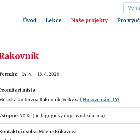
Úvod
Lekce
Naše projekty
Pro vyuč
Rakovník
Termín:
14. 4. – 16. 4. 2026
Promítací místa:
Městská knihovna Rakovník, Velký sál,
Husovo nám. 167
Vstupné:
70 Kč (pedagogický doprovod zdarma)
Kontaktní osoba:
Milena Křikavová