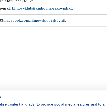
Telefon:
777 943 125
E-mail:
filmovyklub@knihovna-rakovnik.cz
FB
:
facebook.com/filmovyklubrakovnik
s
ise content and ads, to provide social media features and to anal