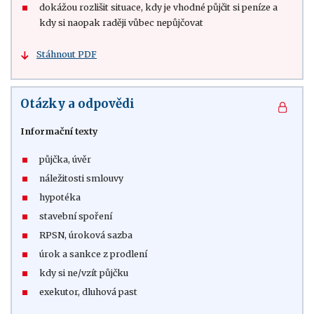
dokážou rozlišit situace, kdy je vhodné půjčit si peníze a
kdy si naopak raději vůbec nepůjčovat
Stáhnout PDF
Otázky a odpovědi
Informační texty
půjčka, úvěr
náležitosti smlouvy
hypotéka
stavební spoření
RPSN, úroková sazba
úrok a sankce z prodlení
kdy si ne/vzít půjčku
exekutor, dluhová past