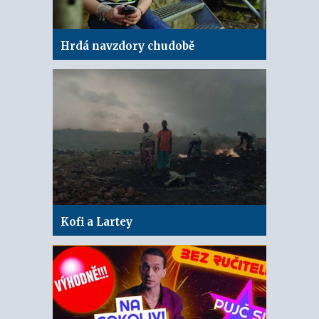
Hrdá navzdory chudobě
Kofi a Lartey