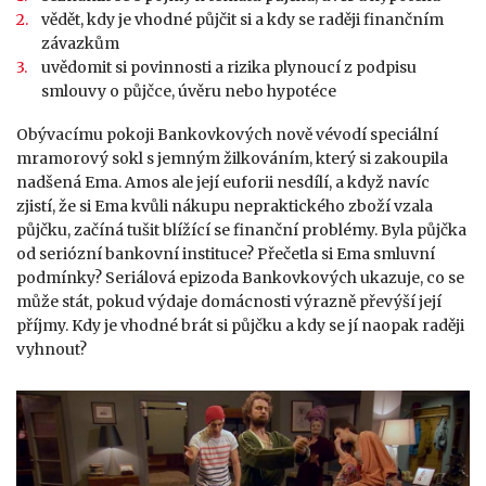
vědět, kdy je vhodné půjčit si a kdy se raději finančním
závazkům
uvědomit si povinnosti a rizika plynoucí z podpisu
smlouvy o půjčce, úvěru nebo hypotéce
Obývacímu pokoji Bankovkových nově vévodí speciální
mramorový sokl s jemným žilkováním, který si zakoupila
nadšená Ema. Amos ale její euforii nesdílí, a když navíc
zjistí, že si Ema kvůli nákupu nepraktického zboží vzala
půjčku, začíná tušit blížící se finanční problémy. Byla půjčka
od seriózní bankovní instituce? Přečetla si Ema smluvní
podmínky? Seriálová epizoda Bankovkových ukazuje, co se
může stát, pokud výdaje domácnosti výrazně převýší její
příjmy. Kdy je vhodné brát si půjčku a kdy se jí naopak raději
vyhnout?