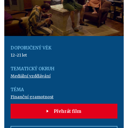
DOPORUČENÝ VĚK
12–21 let
TEMATICKÝ OKRUH
Mediální vzdělávání
TÉMA
Finanční gramotnost
Přehrát film