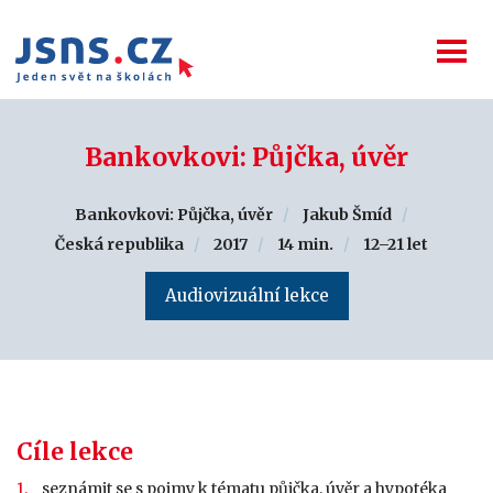
Bankovkovi: Půjčka, úvěr
Bankovkovi: Půjčka, úvěr
Jakub Šmíd
Česká republika
2017
14 min.
12–21 let
Audiovizuální lekce
Cíle lekce
seznámit se s pojmy k tématu půjčka, úvěr a hypotéka