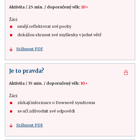
Aktivita
/
25 min.
/
doporučený věk:
10+
Žáci:
umějí reflektovat své pocity
dokážou shrnout své myšlenky v jedné větě
Stáhnout PDF
Je to pravda?
Aktivita
/
35 min.
/
doporučený věk:
10+
Žáci:
získají informace o Downově syndromu
se učí zdůvodnit své odpovědi
Stáhnout PDF