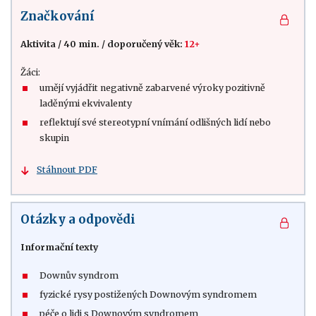
Značkování
Aktivita
/
40 min.
/
doporučený věk:
12+
Žáci:
umějí vyjádřit negativně zabarvené výroky pozitivně
laděnými ekvivalenty
reflektují své stereotypní vnímání odlišných lidí nebo
skupin
Stáhnout PDF
Otázky a odpovědi
Informační texty
Downův syndrom
fyzické rysy postižených Downovým syndromem
péče o lidi s Downovým syndromem