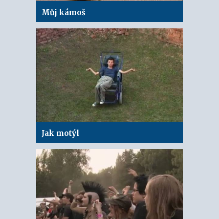
Můj kámoš
Jak motýl