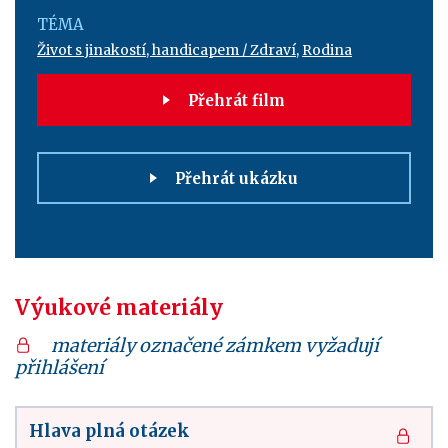
TÉMA
Život s jinakostí, handicapem / Zdraví
,
Rodina
Přehrát film
Přehrát ukázku
Výukové materiály
materiály označené zámkem vyžadují
přihlášení
Hlava plná otázek