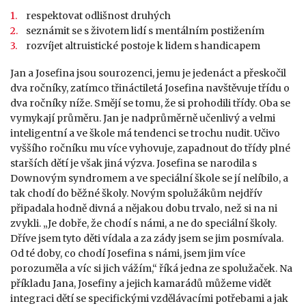
respektovat odlišnost druhých
seznámit se s životem lidí s mentálním postižením
rozvíjet altruistické postoje k lidem s handicapem
Jan a Josef
ina jsou sourozenci, jemu je jedenáct a přeskočil
dva ročníky, zatímco třináctiletá Josefina navštěvuje třídu o
dva ročníky níže. Smějí se tomu, že si prohodili třídy. Oba se
vymykají průměru. Jan je nadprůměrně učenlivý a velmi
inteligentní a ve škole má tendenci se trochu nudit. Učivo
vyššího ročníku mu více vyhovuje, zapadnout do třídy plné
starších dětí je však jiná výzva. Josefina se narodila s
Downovým syndromem a ve speciální škole se jí nelíbilo, a
tak chodí do běžné školy. Novým spolužákům nejdřív
připadala hodně divná a nějakou dobu trvalo, než si na ni
zvykli. „Je dobře, že chodí s námi, a ne do speciální školy.
Dříve jsem tyto děti vídala a za zády jsem se jim posmívala.
Od té doby, co chodí Josefina s námi, jsem jim více
porozuměla a víc si jich vážím,“ říká jedna ze spolužaček. Na
příkladu Jana, Josefiny a jejich kamarádů můžeme vidět
integraci dětí se specifickými vzdělávacími potřebami a jak