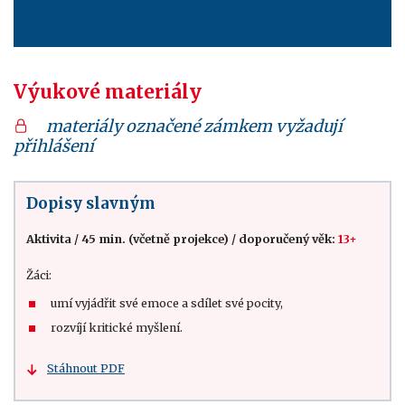
Výukové materiály
materiály označené zámkem vyžadují
přihlášení
Dopisy slavným
Aktivita
/
45 min. (včetně projekce)
/
doporučený věk:
13+
Žáci:
umí vyjádřit své emoce a sdílet své pocity,
rozvíjí kritické myšlení.
Stáhnout PDF