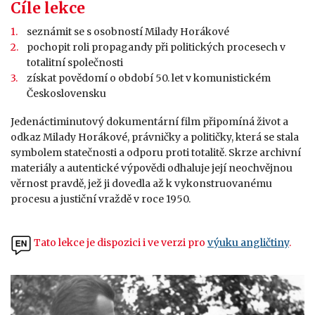
Cíle lekce
seznámit se s osobností Milady Horákové
pochopit roli propagandy při politických procesech v
totalitní společnosti
získat povědomí o období 50. let v komunistickém
Československu
Jedenáctiminutový dokumentární film připomíná život a
odkaz Milady Horákové, právničky a političky, která se stala
symbolem statečnosti a odporu proti totalitě. Skrze archivní
materiály a autentické výpovědi odhaluje její neochvějnou
věrnost pravdě, jež ji dovedla až k vykonstruovanému
procesu a justiční vraždě v roce 1950.
Tato lekce je
dispozici i ve verzi
pro
výuku angličtiny
.