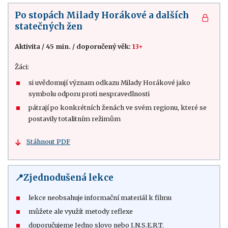
Po stopách Milady Horákové a dalších
statečných žen
Aktivita
/
45 min.
/
doporučený věk:
13+
Žáci:
si uvědomují význam odkazu Milady Horákové jako
symbolu odporu proti nespravedlnosti
pátrají po konkrétních ženách ve svém regionu, které se
postavily totalitním režimům
Stáhnout PDF
📍Zjednodušená lekce
lekce neobsahuje informační materiál k filmu
můžete ale využít metody reflexe
doporučujeme Jedno slovo nebo I.N.S.E.R.T.