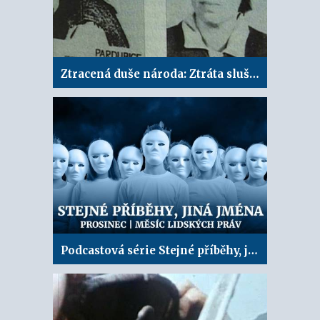
Ztracená duše národa: Ztráta slušnosti
Podcastová série Stejné příběhy, jiná jména