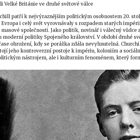
oli Velké Británie ve druhé světové válce
hill patří k nejvýraznějším politickým osobnostem 20. stol
 Evropa i celý svět vyrovnávaly s rozpadem starých impérií
masové společnosti. Jako politik, novinář i válečný vůdce
u moderní politiky Spojeného království. V období druhé sv
čase ohrožení, kdy se porážka zdála nevyhnutelná. Churchil
ojí jeho kontroverzní postoje k impériu, koloniím a sociá
olitickým nástrojem, ale i kulturním fenoménem, který for