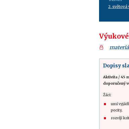
2. světová
Výukové
materiá
Dopisy s
Aktivita
/
45 m
doporučený v
Žáci:
umí vyjádř
pocity,
rozvíjí kr