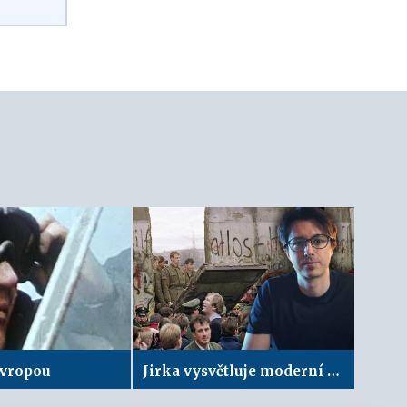
Evropou
Jirka vysvětluje moderní dějiny: Pád železné opony