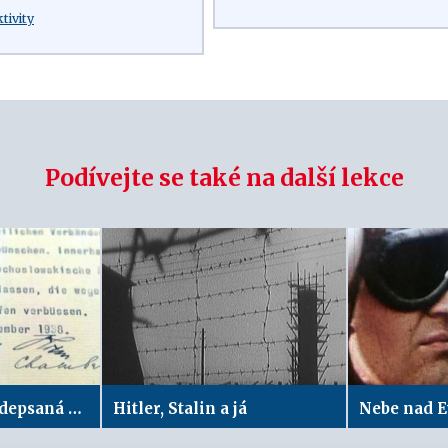
ktivity
Podívejte se také na další lekce
Den, kdy byla podepsaná Mnichovská dohoda (30. září 1938)
Hitler, Stalin a já
Nebe nad 