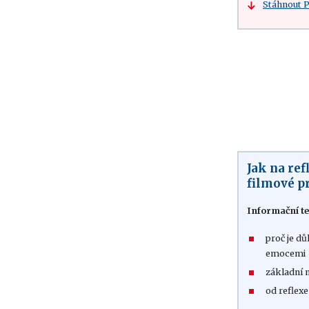
Stáhnout 
Jak na ref
filmové p
Informační te
proč je dů
emocemi
základní 
od reflexe