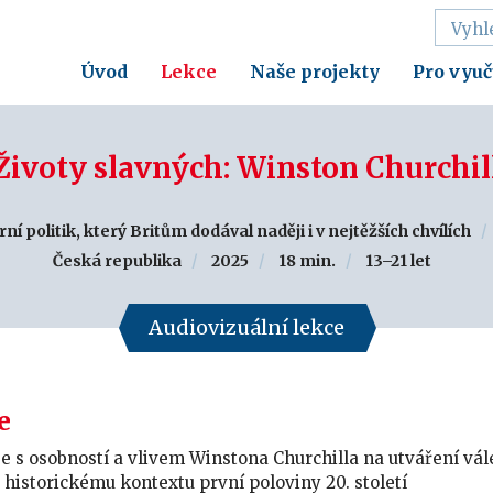
Úvod
Lekce
Naše projekty
Pro vyuč
Životy slavných: Winston Churchil
í politik, který Britům dodával naději i v nejtěžších chvílích
Česká republika
2025
18 min.
13–21 let
Audiovizuální lekce
e
e s osobností a vlivem Winstona Churchilla na utváření vál
historickému kontextu první poloviny 20. století