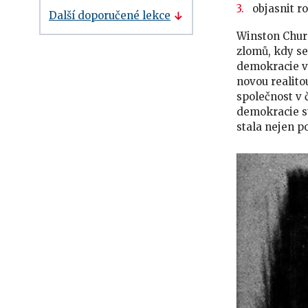
objasnit r
Další doporučené lekce
Winston Churc
zlomů, kdy se
demokracie v 
novou realito
společnost v 
demokracie st
stala nejen p