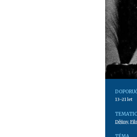
DOPORUČ
13–21 let
TEMATIC
Dějiny
,
Fil
TÉMA