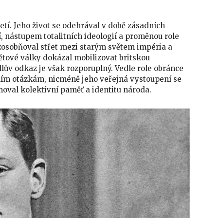
etí. Jeho život se odehrával v době zásadních
, nástupem totalitních ideologií a proměnou role
 zosobňoval střet mezi starým světem impéria a
ětové války dokázal mobilizovat britskou
lův odkaz je však rozporuplný. Vedle role obránce
lním otázkám, nicméně jeho veřejná vystoupení se
moval kolektivní paměť a identitu národa.