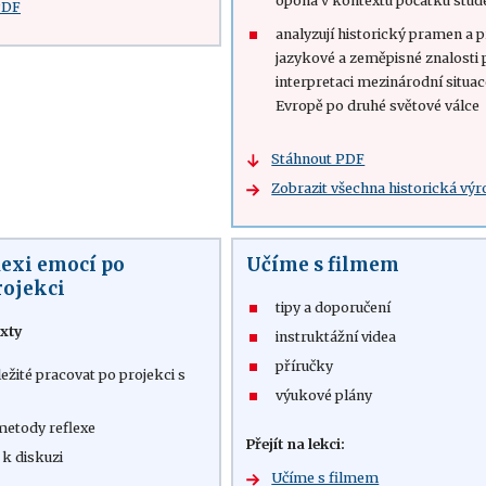
opona v kontextu počátku stud
PDF
analyzují historický pramen a p
jazykové a zeměpisné znalosti 
interpretaci mezinárodní situac
Evropě po druhé světové válce
Stáhnout PDF
Zobrazit všechna historická výr
lexi emocí po
Učíme s filmem
rojekci
tipy a doporučení
xty
instruktážní videa
příručky
ležité pracovat po projekci s
výukové plány
metody reflexe
Přejít na lekci:
 k diskuzi
Učíme s filmem