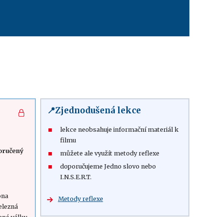
📍Zjednodušená lekce
lekce neobsahuje informační materiál k
filmu
oručený
můžete ale využít metody reflexe
doporučujeme Jedno slovo nebo
I.N.S.E.R.T.
ona
Metody reflexe
elezná