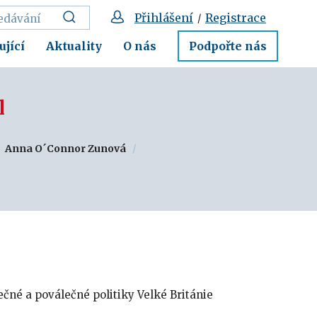
Přihlášení
Registrace
/
ující
Aktuality
O nás
Podpořte nás
l
Anna O´Connor Zunová
ečné a poválečné politiky Velké Británie