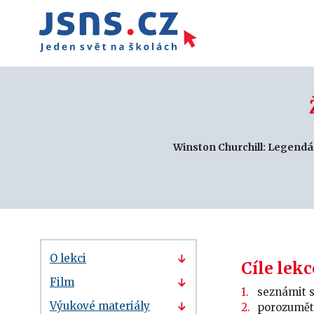
Winston Churchill: Legendárn
O lekci
Cíle lekc
Film
seznámit s
Výukové materiály
porozumět 