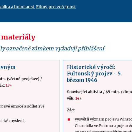
 válka a holocaust
,
Filmy pro veřejnost
 materiály
ly označené zámkem vyžadují přihlášení
lavným
Historické výročí:
Fultonský projev - 5.
in. (včetně projekce)
/
březen 1946
ěk:
13+
Související aktivita
/
45 min.
/
dop
věk:
14+
it své emoce a sdílet své
Žáci:
vysvětlí význam projevu Winst
itické myšlení.
Churchilla ve Fultonu a pojem ž