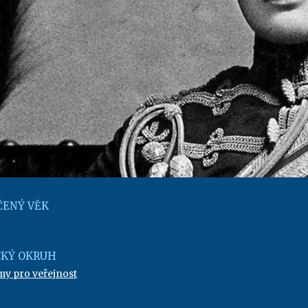
ENÝ VĚK
KÝ OKRUH
my pro veřejnost