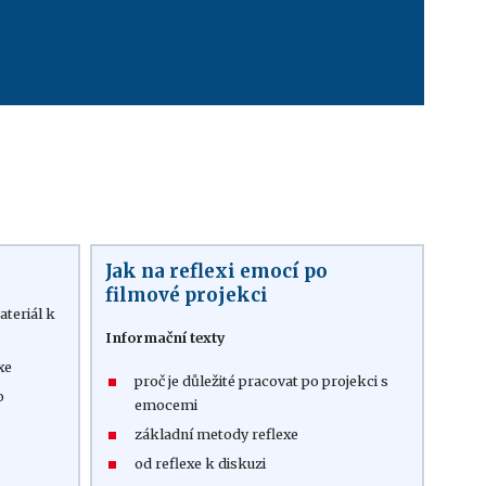
Jak na reflexi emocí po
filmové projekci
teriál k
Informační texty
exe
proč je důležité pracovat po projekci s
o
emocemi
základní metody reflexe
od reflexe k diskuzi