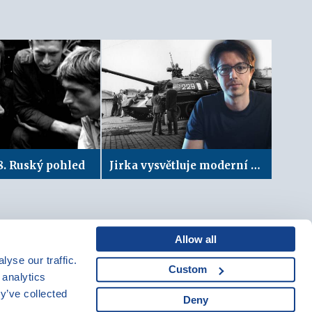
8. Ruský pohled
Jirka vysvětluje moderní dějiny: Šedesátá léta
Allow all
yse our traffic.
Custom
Mapa webu
|
Kariéra
 analytics
Osobní údaje
|
y’ve collected
Deny
Cookies