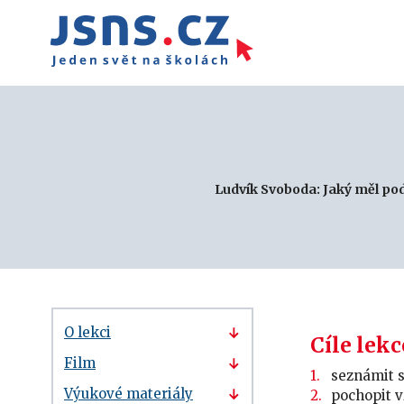
Ludvík Svoboda: Jaký měl pod
O lekci
Cíle lekc
Film
seznámit 
Výukové materiály
pochopit v