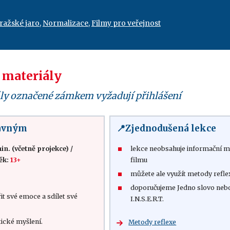
pražské jaro
,
Normalizace
,
Filmy pro veřejnost
 materiály
ly označené zámkem vyžadují přihlášení
lavným
📍Zjednodušená lekce
in. (včetně projekce)
/
lekce neobsahuje informační ma
ěk:
13+
filmu
můžete ale využít metody refl
doporučujeme Jedno slovo neb
it své emoce a sdílet své
I.N.S.E.R.T.
itické myšlení.
Metody reflexe