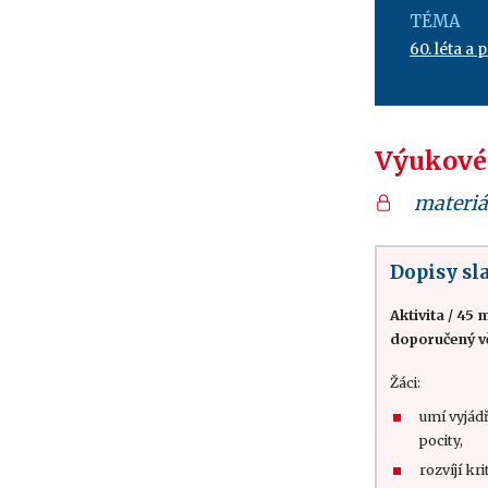
TÉMA
60. léta a 
Výukové
materiá
Dopisy s
Aktivita
/
45 m
doporučený v
Žáci:
umí vyjádř
pocity,
rozvíjí kr