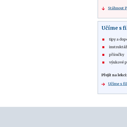
Stáhnout 
Učíme s 
tipy a dop
instruktáž
příručky
výukové p
Přejít na lekci
Učíme s f