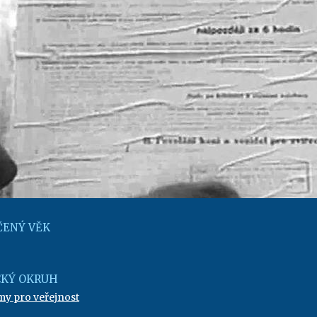
ENÝ VĚK
KÝ OKRUH
my pro veřejnost