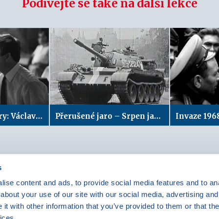
Podívejte se také na další lekce
Czech The History: Václav Havel
Přerušené jaro – Srpen jako kladivo
Invaze 196
s
ise content and ads, to provide social media features and to anal
Máte dotazy?
Kontaktujte nás
|
FAQ
about your use of our site with our social media, advertising and
Rádi vám pomůžeme.
Odebírejte
t with other information that you’ve provided to them or that the
newslettery
ices.