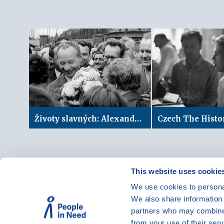
Životy slavných: Alexander Dubček
This website uses cookie
We use cookies to personal
© Vzdělávací program JSNS
We also share information 
Člověk v tísni, o. p. s.
partners who may combine i
from your use of their serv