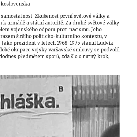
eskoslovenska
o samostatnost. Zkušenost první světové války a
h k armádě a státní autoritě. Za druhé světové války
olem vojenského odporu proti nacismu. Jeho
razem širšího politicko-kulturního kontextu, v
Jako prezident v letech 1968–1975 stanul Ludvík
 době okupace vojsky Varšavské smlouvy se podvolil
 dodnes předmětem sporů, zda šlo o nutný krok,