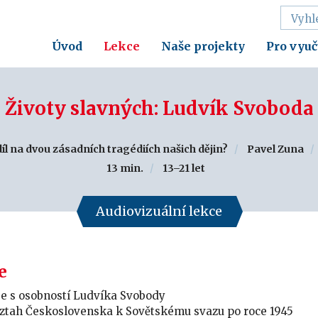
Úvod
Lekce
Naše projekty
Pro vyuč
Životy slavných: Ludvík Svoboda
íl na dvou zásadních tragédiích našich dějin?
Pavel Zuna
13 min.
13–21 let
Audiovizuální lekce
e
se s osobností Ludvíka Svobody
ztah Československa k Sovětskému svazu po roce 1945