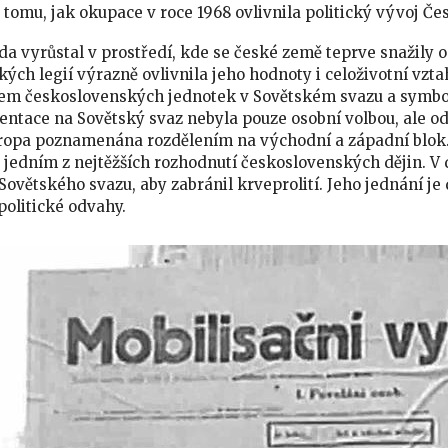
tomu, jak okupace v roce 1968 ovlivnila politický vývoj Č
a vyrůstal v prostředí, kde se české země teprve snažily 
ých legií výrazně ovlivnila jeho hodnoty i celoživotní vzta
telem československých jednotek v Sovětském svazu a symb
entace na Sovětský svaz nebyla pouze osobní volbou, ale od
ropa poznamenána rozdělením na východní a západní blok. 
jedním z nejtěžších rozhodnutí československých dějin. V
větského svazu, aby zabránil krveprolití. Jeho jednání je
politické odvahy.