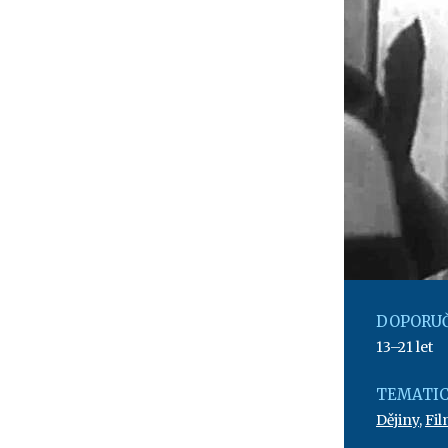
DOPORUČ
13–21 let
TEMATIC
Dějiny
,
Fil