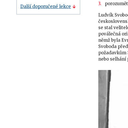
porozumět 
Další doporučené lekce
Ludvík Svobod
československ
se stal veli
poválečná ori
němž byla Ev
Svoboda před 
požadavkům So
nebo selhání 