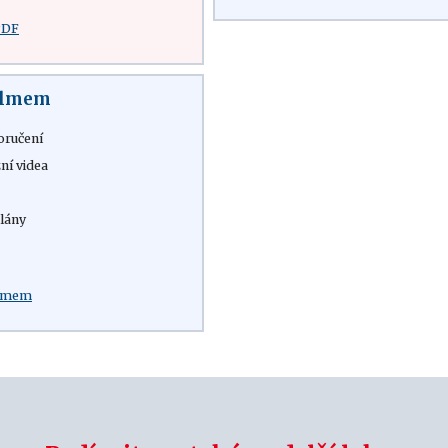
PDF
filmem
oručení
ní videa
lány
:
ilmem