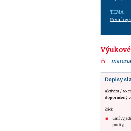
TÉMA
První rep
Výukové
materiá
Dopisy s
Aktivita
/
45 m
doporučený v
Žáci:
umí vyjádř
pocity,