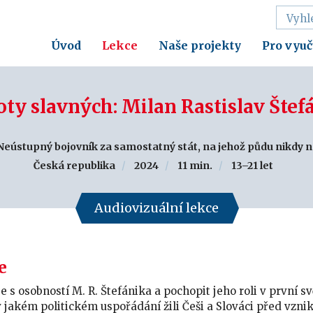
Úvod
Lekce
Naše projekty
Pro vyuč
oty slavných: Milan Rastislav Štef
 Neústupný bojovník za samostatný stát, na jehož půdu nikdy n
Česká republika
2024
11 min.
13–21 let
Audiovizuální lekce
e
e s osobností M. R. Štefánika a pochopit jeho roli v první 
 v jakém politickém uspořádání žili Češi a Slováci před vz