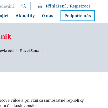
Přihlášení
Registrace
/
ující
Aktuality
O nás
Podpořte nás
ánik
evkročil
Pavel Zuna
světové válce a při vzniku samostatné republiky
nikem Československa