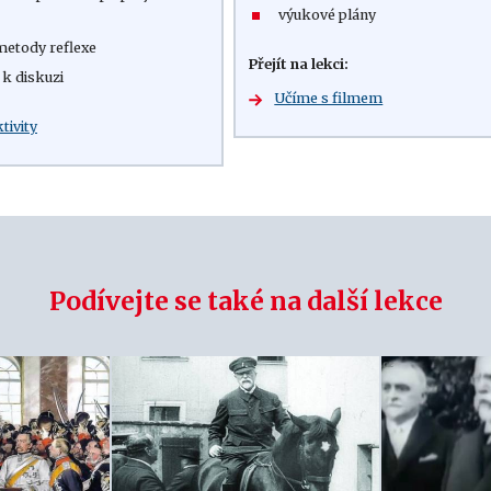
výukové plány
metody reflexe
Přejít na lekci:
 k diskuzi
Učíme s filmem
ktivity
Podívejte se také na další lekce