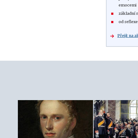
emocemi
základní 
od reflexe
Přejít na a