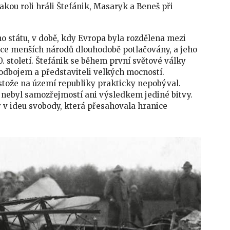
akou roli hráli Štefánik, Masaryk a Beneš při
ho státu, v době, kdy Evropa byla rozdělena mezi
ce menších národů dlouhodobě potlačovány, a jeho
0. století. Štefánik se během první světové války
dbojem a představiteli velkých mocností.
tože na území republiky prakticky nepobýval.
a nebyl samozřejmostí ani výsledkem jediné bitvy.
 v ideu svobody, která přesahovala hranice