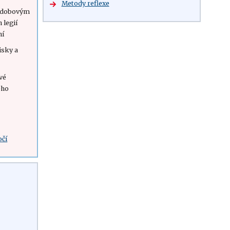
Metody reflexe
a dobovým
legií
ní
tisky a
vé
ého
očí