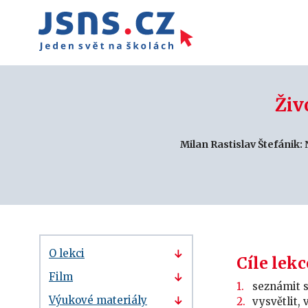
Živ
Milan Rastislav Štefánik:
O lekci
Cíle lekc
Film
seznámit s
Výukové materiály
vysvětlit,