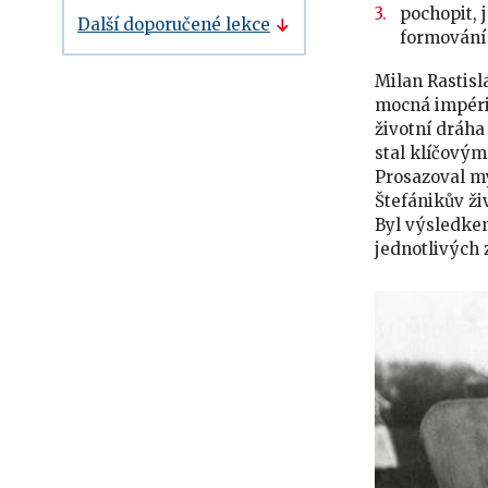
pochopit, 
Další doporučené lekce
formování
Milan Rastisl
mocná impéria
životní dráha
stal klíčový
Prosazoval m
Štefánikův ži
Byl výsledkem
jednotlivých 