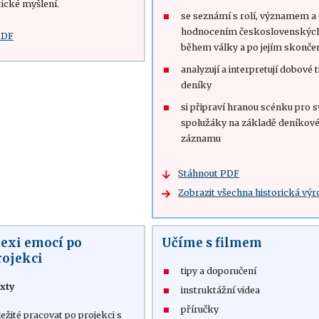
itické myšlení.
se seznámí s rolí, významem 
hodnocením československých 
PDF
během války a po jejím skonče
analyzují a interpretují dobové 
deníky
si připraví hranou scénku pro s
spolužáky na základě deníkov
záznamu
Stáhnout PDF
Zobrazit všechna historická výr
lexi emocí po
Učíme s filmem
rojekci
tipy a doporučení
xty
instruktážní videa
příručky
ležité pracovat po projekci s