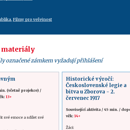
ublika
,
Filmy pro veřejnost
 materiály
ly označené zámkem vyžadují přihlášení
lavným
Historické výročí:
Československé legie a
in. (včetně projekce)
/
bitva u Zborova - 2.
ěk:
13+
červenec 1917
Související aktivita
/
45 min.
/
dop
věk:
14+
it své emoce a sdílet své
Žáci: