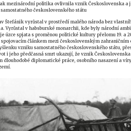
jak mezinárodní politika ovlivnila vznik Československa a j
 samostatného československého státu
av Štefánik vyrůstal v prostředí malého národa bez vlastní
. Vyrůstal v habsburské monarchii, kde byly národní ambi
 je úzce spjata s proměnou politické kultury přelomu 19. a 2
m spojovacím článkem mezi československým zahraničním o
yšlenku vzniku samostatného československého státu, přes
vot i jeho předčasná smrt ukazují, že vznik Československ
 dlouhodobé diplomatické práce, osobního nasazení a víry
zemí.