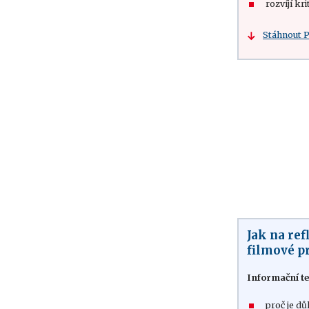
rozvíjí kr
Stáhnout 
Jak na ref
filmové p
Informační te
proč je dů