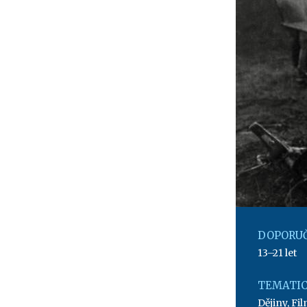
DOPORUČ
13–21 let
TEMATIC
Dějiny
,
Fil