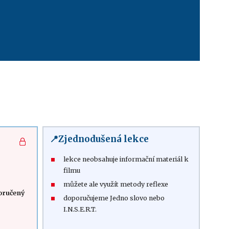
📍Zjednodušená lekce
lekce neobsahuje informační materiál k
filmu
můžete ale využít metody reflexe
oručený
doporučujeme Jedno slovo nebo
I.N.S.E.R.T.