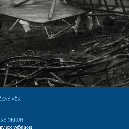
ENÝ VĚK
KÝ OKRUH
my pro veřejnost