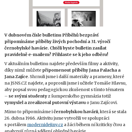
V dubnovém čísle bulletinu Příběhů bezpráví
připomínáme příběhy živých pochodní a 31. výročí
černobylské havárie. Chtěli byste bulletin zasílat
pravidelně e-mailem? Přihlaste se k jeho odběru!
V aktuálním bulletinu najdete především filmy a aktivity,
díky nimž můžete
připomenout příběhy Jana Palacha a
Jana Zajíce
. Shrnuli jsme i další materiály a prameny, které
na JSNS.CZ najdete, a poprosili jsme i učitele Tomáše Hlavsu,
aby popsal svou pedagogickou zkušenost s tímto tématem
–
se svými studenty
z šumperského gymnázia totiž
vymyslel a zrealizoval putovní výstavu
o Janu Zajícovi.
Mimo to připomínáme i
černobylskou havárii
, která se stala
26. dubna 1986. Aktivitu jsme vytvořili ve spolupráci
s portálem
modernidejiny.cz
a žáci během ní kriticky čtou a
analyzují různá sdělení ohledně havárie.