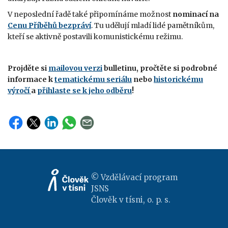
V neposlední řadě také připomínáme možnost
nominací na
Cenu Příběhů bezpráví
. Tu udělují mladí lidé pamětníkům,
kteří se aktivně postavili komunistickému režimu.
Projděte si
mailovou verzi
bulletinu, pročtěte si podrobné
informace k
tematickému seriálu
nebo
historickému
výročí
a
přihlaste se k jeho odběru
!
© Vzdělávací program
JSNS
Člověk v tísni, o. p. s.