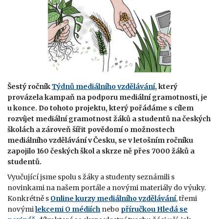
Šestý ročník
Týdnů mediálního vzdělávání
, který
provázela kampaň na podporu mediální gramotnosti, je
u konce. Do tohoto projektu, který pořádáme s cílem
rozvíjet mediální gramotnost žáků a studentů na českých
školách a zároveň šířit povědomí o možnostech
mediálního vzdělávání v Česku, se v letošním ročníku
zapojilo 160 českých škol a skrze ně přes 7000 žáků a
studentů.
Vyučující jsme spolu s žáky a studenty seznámili s
novinkami na našem portále a novými materiály do výuky.
Konkrétně s
Online kurzy mediálního vzdělávání
, třemi
novými
lekcemi O médiích
nebo
příručkou Hledá se