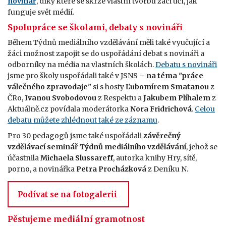
novinář
, díky které se skrze vlastní tvorbu žáci učí, jak
funguje svět médií.
Spolupráce se školami, debaty s novináři
Během Týdnů mediálního vzdělávání měli také vyučující a
žáci možnost zapojit se do uspořádání debat s novináři a
odborníky na média na vlastních školách.
Debatu s novináři
jsme pro školy uspořádali také v JSNS –
na téma "práce
válečného zpravodaje"
si s hosty
Ľubomírem Smatanou
z
ČRo,
Ivanou Svobodovou
z Respektu a
Jakubem Plíhalem
z
Aktuálně.cz povídala moderátorka
Nora Fridrichová
.
Celou
debatu můžete zhlédnout také ze záznamu
.
Pro 30 pedagogů jsme také uspořádali
závěrečný
vzdělávací seminář Týdnů mediálního vzdělávání
, jehož se
účastnila
Michaela Slussareff
, autorka knihy Hry, sítě,
porno, a novinářka
Petra Procházková
z Deníku N.
Podívat se na fotogalerii
Pěstujeme mediální gramotnost