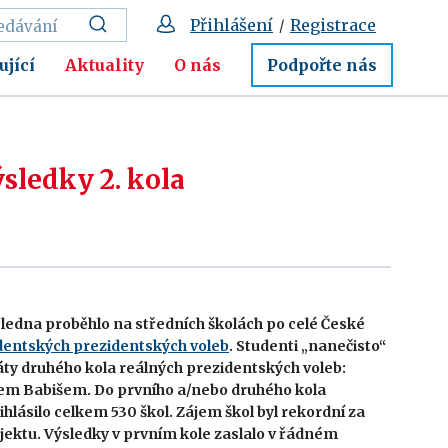
Přihlášení
Registrace
/
ující
Aktuality
O nás
Podpořte nás
sledky 2. kola
9. ledna proběhlo na středních školách po celé České
dentských prezidentských voleb
. Studenti „nanečisto“
áty druhého kola reálných prezidentských voleb:
em Babišem. Do prvního a/nebo druhého kola
hlásilo celkem 530 škol. Zájem škol byl rekordní za
jektu. Výsledky v prvním kole zaslalo v řádném