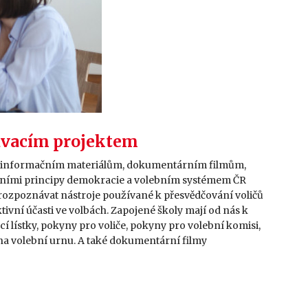
lávacím projektem
y informačním materiálům, dokumentárním filmům,
adními principy demokracie a volebním systémem ČR
 rozpoznávat nástroje používané k přesvědčování voličů
aktivní účasti ve volbách. Zapojené školy mají od nás k
í lístky, pokyny pro voliče, pokyny pro volební komisi,
na volební urnu. A také dokumentární filmy