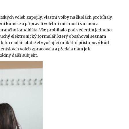
entských voleb zapojily. Vlastní volby na školách probíhaly
í komise a připravili volební místnosti s urnou a
 vybraného kandidáta. Vše probíhalo pod vedením jednoho
oduchý elektronický formulář, který obsahoval seznam
 k formuláři obdržel vyučující unikátní přístupový kód
entských voleb zpracovala a předala nám je k
ádný další subjekt.