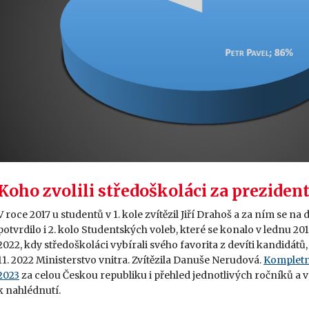
Koho zvolili středoškoláci za prezide
V roce 2017 u studentů v 1. kole zvítězil Jiří Drahoš a za ním se 
potvrdilo i 2. kolo Studentských voleb, které se konalo v lednu 2
2022, kdy středoškoláci vybírali svého favorita z devíti kandidátů
11. 2022 Ministerstvo vnitra. Zvítězila Danuše Nerudová.
Kompletní
2023
za celou Českou republiku i přehled jednotlivých ročníků a 
k nahlédnutí.