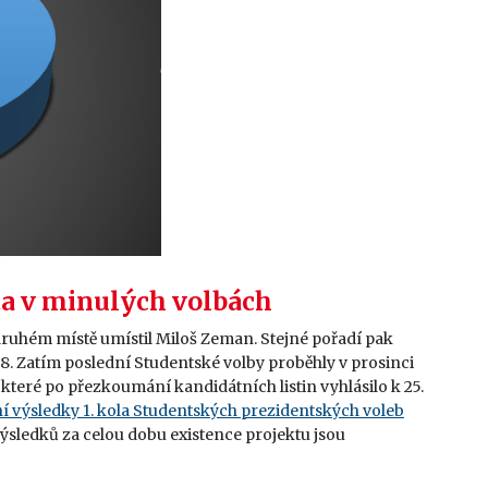
nta v minulých volbách
na druhém místě umístil Miloš Zeman. Stejné pořadí pak
018. Zatím poslední Studentské volby proběhly v prosinci
, které po přezkoumání kandidátních listin vyhlásilo k 25.
 výsledky 1. kola Studentských prezidentských voleb
výsledků za celou dobu existence projektu jsou