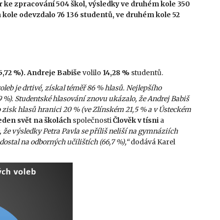
 ke zpracování 504 škol, výsledky ve druhém kole 350
m kole odevzdalo 76 136 studentů, ve druhém kole 52
5,72 %). Andreje Babiše
volilo
14,28 %
studentů.
leb je drtivé, získal téměř 86 % hlasů. Nejlepšího
,9 %). Studentské hlasování znovu ukázalo, že Andrej Babiš
ho zisk hlasů hranici 20 % (ve Zlínském 21,5 % a v Ústeckém
eden svět na školách
společnosti
Člověk v tísni
a
 že výsledky Petra Pavla se příliš neliší na gymnáziích
ostal na odborných učilištích (66,7 %),“
dodává Karel