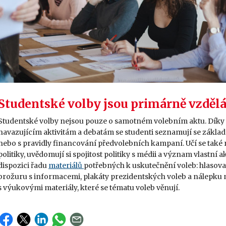
Studentské volby jsou primárně vzdě
Studentské volby nejsou pouze o samotném volebním aktu. Dík
navazujícím aktivitám a debatám se studenti seznamují se zákl
nebo s pravidly financování předvolebních kampaní. Učí se také
politiky, uvědomují si spojitost politiky s médii a význam vlastní 
dispozici řadu
materiálů
potřebných k uskutečnění voleb: hlasovac
brožuru s informacemi, plakáty prezidentských voleb a nálepku 
s výukovými materiály, které se tématu voleb věnují.