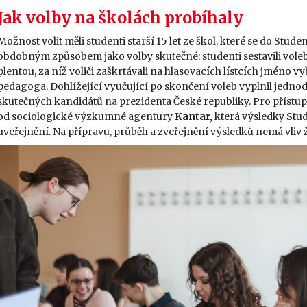
Jak volby na školách probíhaly
Možnost volit měli studenti starší 15 let ze škol, které se do Stud
obdobným způsobem jako volby skutečné: studenti sestavili volebn
plentou, za níž voliči zaškrtávali na hlasovacích lístcích jméno
pedagoga. Dohlížející vyučující po skončení voleb vyplnil jedn
skutečných kandidátů na prezidenta České republiky. Pro přístup
od sociologické výzkumné agentury
Kantar,
která výsledky Stud
uveřejnění. Na přípravu, průběh a zveřejnění výsledků nemá vliv ž