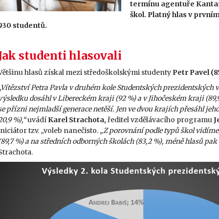
termínu agentuře Kantar
škol. Platný hlas v první
930 studentů.
Jak studenti hlasovali
Většinu hlasů získal mezi středoškolskými studenty
Petr Pavel (8
„Vítězství Petra Pavla v druhém kole Studentských prezidentských vo
výsledku dosáhl v Libereckém kraji (92 %) a v Jihočeském kraji (89
se přízni nejmladší generace netěší. Jen ve dvou krajích přesáhl je
20,9 %),“
uvádí
Karel Strachota,
ředitel vzdělávacího programu
J
iniciátor tzv. „voleb nanečisto.
„Z porovnání podle typů škol vidíme,
(89,7 %) a na středních odborných školách (83,2 %), méně hlasů pak d
Strachota.