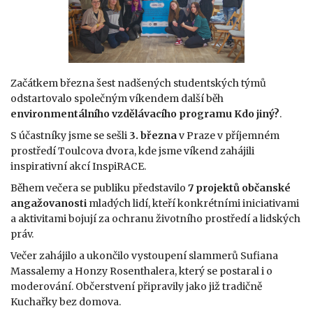
Začátkem března šest nadšených studentských týmů
odstartovalo společným víkendem další běh
environmentálního vzdělávacího programu Kdo jiný?
.
S účastníky jsme se sešli
3. března
v Praze v příjemném
prostředí Toulcova dvora, kde jsme víkend zahájili
inspirativní akcí InspiRACE.
Během večera se publiku představilo
7 projektů občanské
angažovanosti
mladých lidí, kteří konkrétními iniciativami
a aktivitami bojují za ochranu životního prostředí a lidských
práv.
Večer zahájilo a ukončilo vystoupení slammerů Sufiana
Massalemy a Honzy Rosenthalera, který se postaral i o
moderování. Občerstvení připravily jako již tradičně
Kuchařky bez domova.