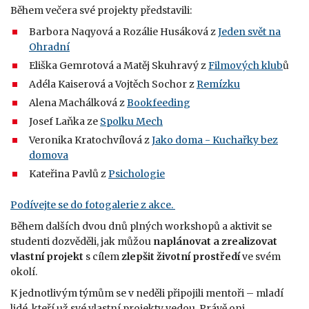
Během večera své projekty představili:
Barbora Naqyová a Rozálie Husáková z
Jeden svět na
Ohradní
Eliška Gemrotová a Matěj Skuhravý z
Filmových klub
ů
Adéla Kaiserová a Vojtěch Sochor z
Remízku
Alena Machálková z
Bookfeeding
Josef Laňka ze
Spolku Mech
Veronika Kratochvílová z
Jako doma - Kuchařky bez
domova
Kateřina Pavlů z
Psichologie
Podívejte se do fotogalerie z akce.
Během dalších dvou dnů plných workshopů a aktivit se
studenti dozvěděli, jak můžou
naplánovat a zrealizovat
vlastní projekt
s cílem
zlepšit životní prostředí
ve svém
okolí.
K jednotlivým týmům se v neděli připojili mentoři – mladí
lidé, kteří už své vlastní projekty vedou. Právě oni