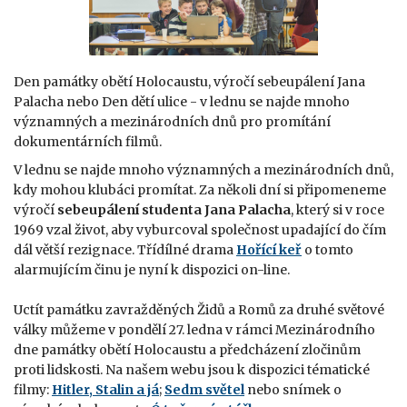
Den památky obětí Holocaustu, výročí sebeupálení Jana
Palacha nebo Den dětí ulice - v lednu se najde mnoho
významných a mezinárodních dnů pro promítání
dokumentárních filmů.
V lednu se najde mnoho významných a mezinárodních dnů,
kdy mohou klubáci promítat. Za několi dní si připomeneme
výročí
sebeupálení studenta Jana Palacha
, který si v roce
1969 vzal život, aby vyburcoval společnost upadající do čím
dál větší rezignace. Třídílné drama
Hořící keř
o tomto
alarmujícím činu je nyní k dispozici on-line.
Uctít památku zavražděných Židů a Romů za druhé světové
války můžeme v pondělí 27. ledna v rámci Mezinárodního
dne památky obětí Holocaustu a předcházení zločinům
proti lidskosti. Na našem webu jsou k dispozici tématické
filmy:
Hitler, Stalin a já
;
Sedm světel
nebo
snímek o