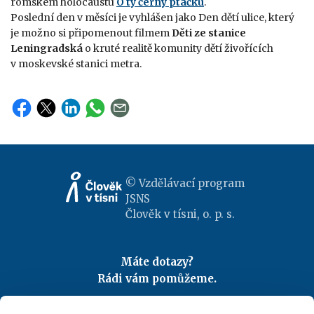
rómském holocaustu
Ó ty černý ptáčku
.
Poslední den v měsíci je vyhlášen jako Den dětí ulice, který
je možno si připomenout filmem
Děti ze stanice
Leningradská
o kruté realitě komunity dětí živořících
v moskevské stanici metra.
© Vzdělávací program
JSNS
Člověk v tísni, o. p. s.
Máte dotazy?
Rádi vám pomůžeme.
Kontaktujte nás
|
FAQ