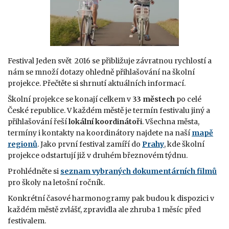
Festival Jeden svět 2016 se přibližuje závratnou rychlostí a
nám se množí dotazy ohledně přihlašování na školní
projekce. Přečtěte si shrnutí aktuálních informací.
Školní projekce se konají celkem v
33 městech
po celé
České republice. V každém městě je termín festivalu jiný a
přihlašování řeší
lokální koordinátoři
. Všechna města,
termíny i kontakty na koordinátory najdete na naší
mapě
regionů
. Jako první festival zamíří do
Prahy
, kde školní
projekce odstartují již v druhém březnovém týdnu.
Prohlédněte si
seznam vybraných dokumentárních filmů
pro školy na letošní ročník.
Konkrétní časové harmonogramy pak budou k dispozici v
každém městě zvlášť, zpravidla ale zhruba 1 měsíc před
festivalem.