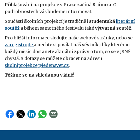
Přihlašování na projekce v Praze začíná
8. února
. O
podrobnostech vás budeme informovat.
Součástí školních projekcí je tradičně i
studentská
literární
soutěž
a během samotného festivalu také
výtvarná soutěž
.
Pro bližší informace sledujte naše webové stránky, nebo se
zaregistrujte
a nechte si posílat náš
věstník
, díky kterému
každý měsíc dostanete aktuální zprávy o tom, co se v JSNŠ
chystá. S dotazy se můžete obracet na adresu
skolniprojekce@jedensvet.cz
.
Těšíme se na shledanou v kině!