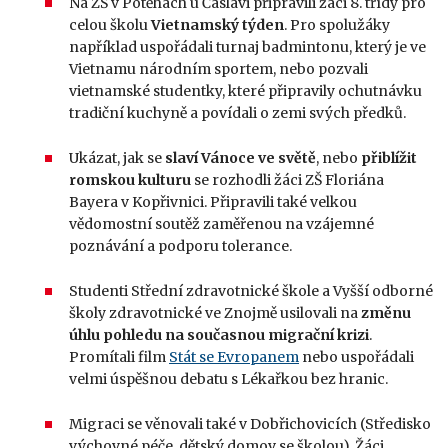
Na ZŠ v Potěhách u Čáslavi připravili žáci 8. třídy pro
celou školu
Vietnamský týden
. Pro spolužáky
například uspořádali turnaj badmintonu, který je ve
Vietnamu národním sportem, nebo pozvali
vietnamské studentky, které připravily ochutnávku
tradiční kuchyně a povídali o zemi svých předků.
Ukázat, jak se
slaví Vánoce ve světě
, nebo
přiblížit
romskou kulturu
se rozhodli žáci ZŠ Floriána
Bayera v Kopřivnici. Připravili také velkou
vědomostní soutěž zaměřenou na vzájemné
poznávání a podporu tolerance.
Studenti Střední zdravotnické škole a Vyšší odborné
školy zdravotnické ve Znojmě usilovali na
změnu
úhlu pohledu na současnou migrační krizi
.
Promítali film
Stát se Evropanem
nebo uspořádali
velmi úspěšnou debatu s Lékařkou bez hranic.
Migraci se věnovali také v Dobřichovicích (Středisko
výchovné péče, dětský domov se školou). Žáci