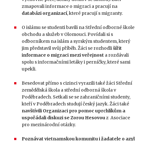
zmapovali informace o migraci a pracují na
databázi organizací
, které pracují s migranty.
O islámu se studenti bavili na Střední odborné škole
obchodu a služeb v Olomouci. Povídali si s
odborníkem na islám a syrským studentem, který
jim představil svůj příběh. Žáci se rozhodli
šířit
informace o migraci mezi veřejnost
a rozdávali
spolu s informačními letáky i perníčky, které sami
upekli.
Besedovat přímo s cizinci vyrazili také žáci Střední
zemědělská škola a střední odborná škola v
Poděbradech. Setkali se se zahraničními studenty,
kteří v Poděbradech studují český jazyk. Žáci také
navštívili Organizaci pro pomoc uprchlíkům a
uspořádali diskuzi se Zorou Hesovou
z Asociace
pro mezinárodní otázky.
Poznávat vietnamskou komunitu i žadatele o azyl