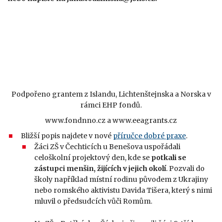
Podpořeno grantem z Islandu, Lichtenštejnska a Norska v
rámci EHP fondů.
www.fondnno.cz a www.eeagrants.cz
Bližší popis najdete v nové
příručce dobré praxe
.
Žáci ZŠ v Čechticích u Benešova uspořádali
celoškolní projektový den, kde se
potkali se
zástupci menšin, žijících v jejich okolí
. Pozvali do
školy například místní rodinu původem z Ukrajiny
nebo romského aktivistu Davida Tišera, který s nimi
mluvil o předsudcích vůči Romům.