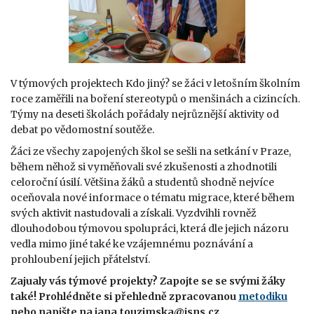
V týmových projektech Kdo jiný? se žáci v letošním školním
roce zaměřili na boření stereotypů o menšinách a cizincích.
Týmy na deseti školách pořádaly nejrůznější aktivity od
debat po vědomostní soutěže.
Žáci ze všechy zapojených škol se sešli na setkání v Praze,
během něhož si vyměňovali své zkušenosti a zhodnotili
celoroční úsilí. Většina žáků a studentů shodně nejvíce
oceňovala nové informace o tématu migrace, které během
svých aktivit nastudovali a získali. Vyzdvihli rovněž
dlouhodobou týmovou spolupráci, která dle jejich názoru
vedla mimo jiné také ke vzájemnému poznávání a
prohloubení jejich přátelství.
Zajualy vás týmové projekty? Zapojte se se svými žáky
také! Prohlédněte si přehledně zpracovanou
metodiku
nebo napište na jana.touzimska@jsns.cz.