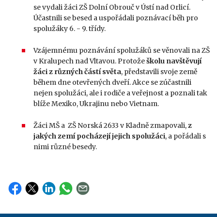
se vydali žáci ZŠ Dolní Obrouč v Ústí nad Orlicí.
Účastnili se besed a uspořádali poznávací běh pro
spolužáky 6. - 9. třídy.
Vzájemnému poznávání spolužáků se věnovali na ZŠ
v Kralupech nad Vltavou. Protože
školu navštěvují
žáci z různých částí světa
, představili svoje země
během dne otevřených dveří. Akce se zúčastnili
nejen spolužáci, ale i rodiče a veřejnost a poznali tak
blíže Mexiko, Ukrajinu nebo Vietnam.
Žáci MŠ a ZŠ Norská 2633 v Kladně zmapovali,
z
jakých zemí pocházejí jejich spolužáci
, a pořádali s
nimi různé besedy.