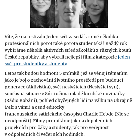
Víte, že na festivalu Jeden svět zasedá kromě několika
profesionálních porot také porota studentská? Každý rok
vybíráme několik aktivních středoškoláků z různých koutů
České republiky, aby vybrali nejlepší film z kategorie
Jeden
svět pro studentky a studenty
.
Letos tak budou hodnotit 5 snímků, jež se věnují tématům
jako je boj o zachování životního prostředí pro budoucí
generace (Aktivistka), svět neslyšících (Neslyšící syn),
současná situace v Sýrii očima mladé kurdské novinářky
(Rádio Kobání), pohled obyčejných lidí na válku na Ukrajině
(Mír s vámi) a osud editorky
francouzského satirického časopisu Charlie Hebdo (Nic se
neodpouští). Filmy promítáme jak na dopoledních
projekcích pro žáky a studenty, tak pro veřejnost
v odpoledních či večerních hodinách.