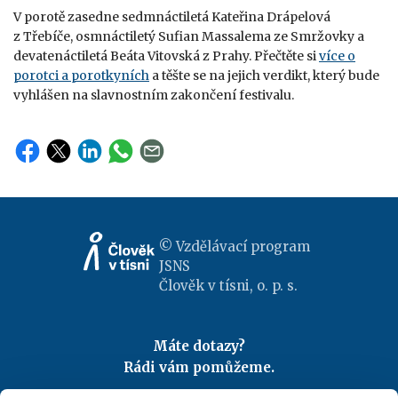
V porotě zasedne sedmnáctiletá Kateřina Drápelová
z Třebíče, osmnáctiletý Sufian Massalema ze Smržovky a
devatenáctiletá Beáta Vitovská z Prahy. Přečtěte si
více o
porotci a porotkyních
a těšte se na jejich verdikt, který bude
vyhlášen na slavnostním zakončení festivalu.
© Vzdělávací program
JSNS
Člověk v tísni, o. p. s.
Máte dotazy?
Rádi vám pomůžeme.
Kontaktujte nás
|
FAQ