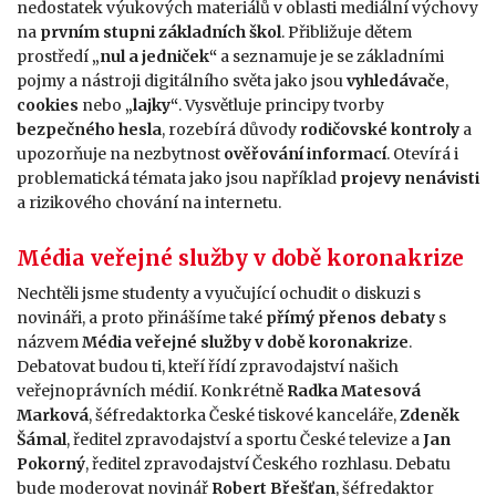
nedostatek výukových materiálů v oblasti mediální výchovy
na
prvním stupni základních škol
. Přibližuje dětem
prostředí
„nul a jedniček“
a seznamuje je se základními
pojmy a nástroji digitálního světa jako jsou
vyhledávače
,
cookies
nebo
„lajky“
. Vysvětluje principy tvorby
bezpečného hesla
, rozebírá důvody
rodičovské kontroly
a
upozorňuje na nezbytnost
ověřování informací
. Otevírá i
problematická témata jako jsou například
projevy nenávisti
a rizikového chování na internetu.
Média veřejné služby v době koronakrize
Nechtěli jsme studenty a vyučující ochudit o diskuzi s
novináři, a proto přinášíme také
přímý přenos debaty
s
názvem
Média veřejné služby v době koronakrize
.
Debatovat budou ti, kteří řídí zpravodajství našich
veřejnoprávních médií. Konkrétně
Radka Matesová
Marková
, šéfredaktorka České tiskové kanceláře,
Zdeněk
Šámal
, ředitel zpravodajství a sportu České televize a
Jan
Pokorný
, ředitel zpravodajství Českého rozhlasu. Debatu
bude moderovat novinář
Robert Břešťan
, šéfredaktor