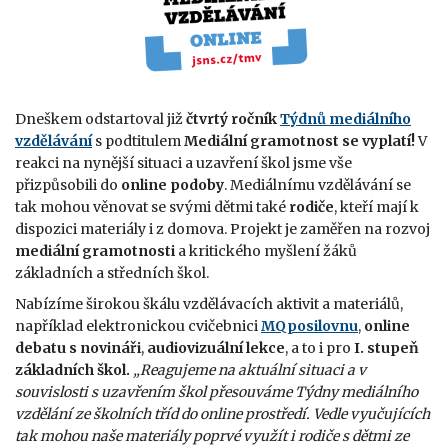
Dneškem odstartoval již
čtvrtý ročník
Týdnů mediálního
vzdělávání
s podtitulem
Mediální gramotnost se vyplatí!
V
reakci na nynější situaci a uzavření škol jsme vše
přizpůsobili do
online podoby
. Mediálnímu vzdělávání se
tak mohou věnovat se svými dětmi také
rodiče
, kteří mají k
dispozici materiály i z domova. Projekt je zaměřen na rozvoj
mediální gramotnosti
a kritického myšlení žáků
základních a středních škol.
Nabízíme širokou škálu vzdělávacích aktivit a materiálů,
například elektronickou cvičebnici
MQposilovnu
,
online
debatu s novináři
,
audiovizuální lekce
, a to i pro
I. stupeň
základních škol.
„Reagujeme na aktuální situaci a v
souvislosti s uzavřením škol přesouváme Týdny mediálního
vzdělání ze školních tříd do online prostředí. Vedle vyučujících
tak mohou naše materiály poprvé využít i rodiče s dětmi ze