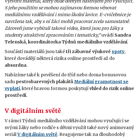
vytvořit materiál, který bude dobrým nástrojem pro vyučující.
S jeho použitím se mohou zajímavou formou věnovat
mediálnímu vzdělávání i mimo školní lavice. E-cvičebnice je
navržena tak, aby s ní žáci mohli pracovat zcela samostatně.
Zároveň jsme vybírali taková videa, která jsou pro žáky a
studenty atraktivní zpracováním i tematicky,“
uvádí
Sandra
Telenská, koordinátorka Týdnů mediálního vzdělávání
.
Součástí materiálů jsou také
tři zábavné výukové
spoty
,
které dovádějí některá rizika online prostředí až do
absurdna
.
Nabízíme také k pověšení do tříd nebo doma bonusovou
sadu
pestrobarevných plakátů
Mediální gramotnost se
vyplatí
, které hravou formou poskytují
vhled do rizik online
prostředí.
V digitálním světě
V rámci Týdnů mediálního vzdělávání mohou vyučující se
svými žáky nebo rodiče s dětmi využít také nový animovaný
seriál
V digitálním světě
. Reagujeme tak na dlouhodobý