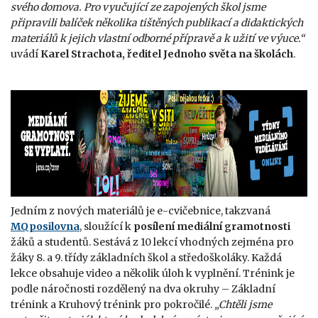
svého domova. Pro vyučující ze zapojených škol jsme
připravili balíček několika tištěných publikací a didaktických
materiálů k jejich vlastní odborné přípravě a k užití ve výuce.“
uvádí
Karel Strachota, ředitel Jednoho světa na školách
.
Jedním z nových materiálů je e-cvičebnice, takzvaná
MQposilovna
, sloužící k
posílení mediální gramotnosti
žáků a studentů. Sestává z 10 lekcí vhodných zejména pro
žáky 8. a 9. třídy základních škol a středoškoláky. Každá
lekce obsahuje video a několik úloh k vyplnění. Trénink je
podle náročnosti rozdělený na dva okruhy – Základní
trénink a Kruhový trénink pro pokročilé.
„Chtěli jsme