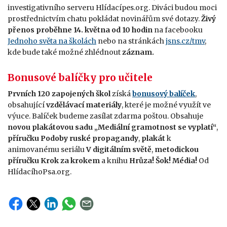
investigativního serveru Hlídacípes.org. Diváci budou moci
prostřednictvím chatu pokládat novinářům své dotazy.
Živý
přenos proběhne 14. května od 10 hodin
na facebooku
Jednoho světa na školách
nebo na stránkách
jsns.cz/tmv
,
kde bude také možné zhlédnout
záznam.
Bonusové balíčky pro učitele
Prvních 120 zapojených škol
získá
bonusový balíček
,
obsahující
vzdělávací materiály
, které je možné využít ve
výuce. Balíček budeme zasílat zdarma poštou. Obsahuje
novou plakátovou sadu „Mediální gramotnost se vyplatí“
,
příručku Podoby ruské propagandy
,
plakát
k
animovanému seriálu
V digitálním světě
,
metodickou
příručku Krok za krokem
a knihu
Hrůza! Šok! Média!
Od
HlídacíhoPsa.org.